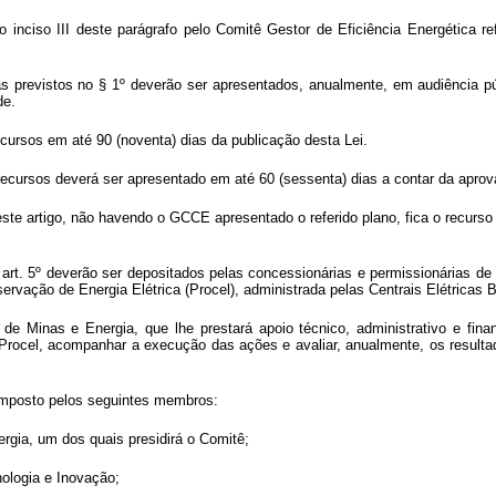
 inciso III deste parágrafo pelo Comitê Gestor de Eficiência Energética re
s previstos no § 1º deverão ser apresentados, anualmente, em audiência públ
de.
ursos em até 90 (noventa) dias da publicação desta Lei.
ecursos deverá ser apresentado em até 60 (sessenta) dias a contar da aprova
te artigo, não havendo o GCCE apresentado o referido plano, fica o recurso di
 art. 5º deverão ser depositados pelas concessionárias e permissionárias de s
ação de Energia Elétrica (Procel), administrada pelas Centrais Elétricas Bras
o de Minas e Energia, que lhe prestará apoio técnico, administrativo e fin
o Procel, acompanhar a execução das ações e avaliar, anualmente, os resulta
composto pelos seguintes membros:
ergia, um dos quais presidirá o Comitê;
nologia e Inovação;