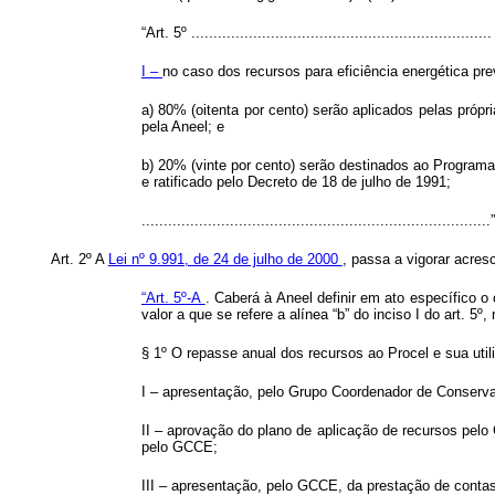
“Art. 5º ....................................................................
I –
no caso dos recursos para eficiência energética prev
a) 80% (oitenta por cento) serão aplicados pelas própr
pela Aneel; e
b) 20% (vinte por cento) serão destinados ao Programa 
e ratificado pelo Decreto de 18 de julho de 1991;
.............................................................................
Art. 2º A
Lei nº 9.991, de 24 de julho de 2000
, passa a vigorar acresc
“Art. 5º-A
. Caberá à Aneel definir em ato específico 
valor a que se refere a alínea “b” do inciso I do art. 5
§ 1º O repasse anual dos recursos ao Procel e sua uti
I – apresentação, pelo Grupo Coordenador de Conservaçã
II – aprovação do plano de aplicação de recursos pelo 
pelo GCCE;
III – apresentação, pelo GCCE, da prestação de contas 