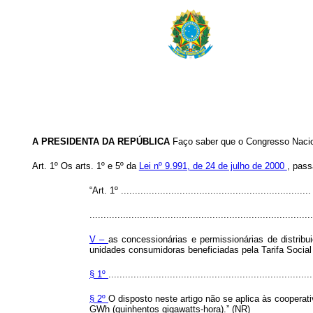
A PRESIDENTA DA REPÚBLICA
Faço saber que o Congresso Nacion
Art. 1º Os arts. 1º e 5º da
Lei nº 9.991, de 24 de julho de 2000
, pass
“Art. 1º ....................................................................
................................................................................
V –
as concessionárias e permissionárias de distribu
unidades consumidoras beneficiadas pela Tarifa Social
§ 1º
.........................................................................
§ 2º
O disposto neste artigo não se aplica às cooperati
GWh (quinhentos gigawatts-hora).” (NR)