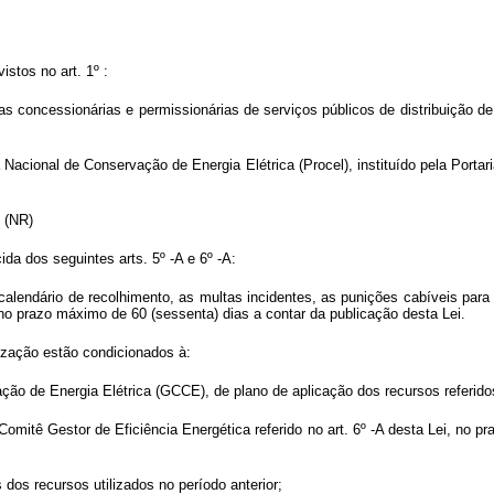
istos no art. 1º :
ias concessionárias e permissionárias de serviços públicos de distribuição d
Nacional de Conservação de Energia Elétrica (Procel), instituído pela Portari
..” (NR)
ida dos seguintes arts. 5º -A e 6º -A:
o calendário de recolhimento, as multas incidentes, as punições cabíveis pa
º, no prazo máximo de 60 (sessenta) dias a contar da publicação desta Lei.
lização estão condicionados à:
o de Energia Elétrica (GCCE), de plano de aplicação dos recursos referidos na
Comitê Gestor de Eficiência Energética referido no art. 6º -A desta Lei, no
dos recursos utilizados no período anterior;