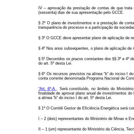
IV – aprovação da prestação de contas de que trata o
(sessenta) dias de sua apresentação pelo GCCE.
§ 2º O plano de investimentos e a prestação de conta
transparência do processo e a participação da socieda
§ 3º O GCCE deve apresentar plano de aplicação de rec
§ 4º Nos anos subsequentes, o plano de aplicação de r
§ 5º Decorridos os prazos constantes dos §§ 3º e 4º des
do art. 5º desta Lei.
§ 6º Os recursos previstos na alínea “b” do inciso I do
conta corrente denominada Programa Nacional de Conserv
“Art. 6º-A
. Será constituído, no âmbito do Ministéri
finalidade de aprovar plano anual de investimentos d
a alínea “b” do inciso I do art. 5º desta Lei.
§ 1º O Comitê Gestor de Eficiência Energética será 
I – 2 (dois) representantes do Ministério de Minas e En
II – 1 (um) representante do Ministério da Ciência, Tec