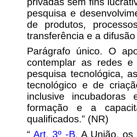
privadas sem fins lucrati
pesquisa e desenvolvim
de produtos, processo
transferência e a difusão
Parágrafo único. O ap
contemplar as redes e 
pesquisa tecnológica, 
tecnológico e de criaç
inclusive incubadoras
formação e a capaci
qualificados.” (NR)
“
Art. 3º -B.
A União, os 