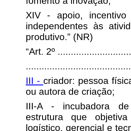
fomento à inovação;
XIV - apoio, incentivo
independentes às ativ
produtivo.” (NR)
“Art. 2º .............................
........................................
III -
criador: pessoa físi
ou autora de criação;
III-A - incubadora d
estrutura que objetiv
logístico, gerencial e t