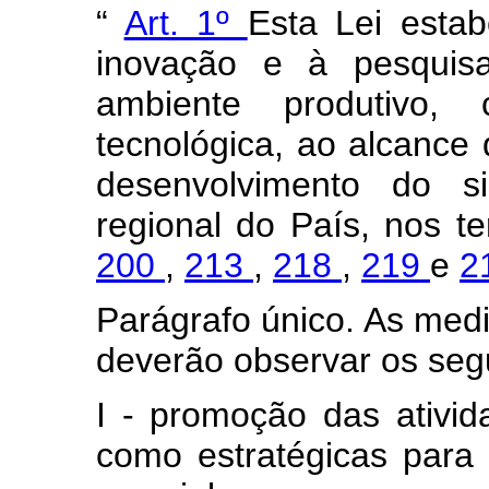
“
Art. 1º
Esta Lei esta
inovação e à pesquisa
ambiente produtivo,
tecnológica, ao alcance
desenvolvimento do si
regional do País, nos 
200
,
213
,
218
,
219
e
2
Parágrafo único. As medi
deverão observar os segu
I - promoção das ativida
como estratégicas para