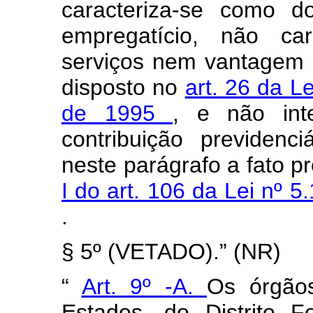
caracteriza-se como d
empregatício, não car
serviços nem vantagem p
disposto no
art. 26 da L
de 1995
, e não int
contribuição previdenci
neste parágrafo a fato p
I do art. 106 da Lei nº 
.
§ 5º (VETADO).” (NR)
“
Art. 9º -A.
Os órgão
Estados, do Distrito 