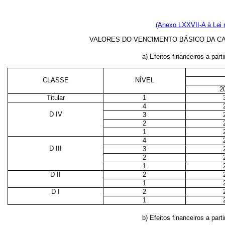
(Anexo LXXVII-A à Lei 
VALORES DO VENCIMENTO BÁSICO DA CA
a) Efeitos financeiros a parti
CLASSE
NÍVEL
2
Titular
1
4
D IV
3
2
1
4
D III
3
2
1
D II
2
1
D I
2
1
b) Efeitos financeiros a parti