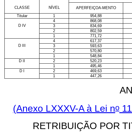
CLASSE
NÍVEL
APERFEIÇOA-MENTO
Titular
1
954,88
4
868,08
D IV
3
834,69
2
802,59
1
771,72
4
617,37
D III
3
593,63
2
570,80
1
548,84
D II
2
520,23
1
495,46
D I
2
469,63
1
447,26
AN
o
(Anexo LXXXV-A à Lei n
11
RETRIBUIÇÃO POR T