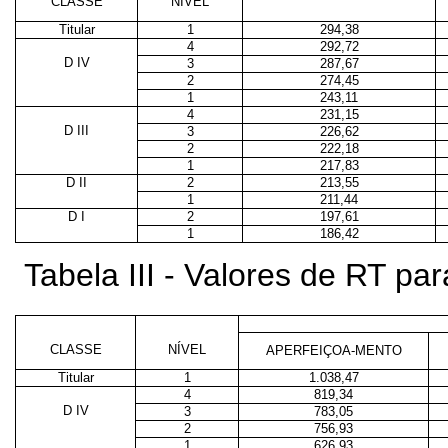
CLASSE
NÍVEL
Titular
1
294,38
4
292,72
D IV
3
287,67
2
274,45
1
243,11
4
231,15
D III
3
226,62
2
222,18
1
217,83
D II
2
213,55
1
211,44
D I
2
197,61
1
186,42
Tabela III - Valores de RT p
CLASSE
NÍVEL
APERFEIÇOA-MENTO
Titular
1
1.038,47
4
819,34
D IV
3
783,05
2
756,93
1
626,93