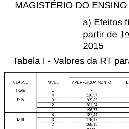
MAGISTÉRIO DO ENSINO
a) Efeitos 
o
partir de 1
2015
Tabela I - Valores da RT p
CLASSE
NÍVEL
APERFEIÇOA-MENTO
E
Titular
1
-
4
210,57
D IV
3
205,83
2
201,24
1
196,77
4
187,44
D III
3
175,17
2
168,13