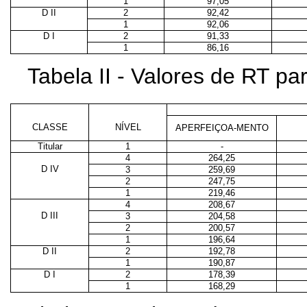
1
97,05
D II
2
92,42
1
92,06
D I
2
91,33
1
86,16
Tabela II - Valores de RT p
CLASSE
NÍVEL
APERFEIÇOA-MENTO
Titular
1
-
4
264,25
D IV
3
259,69
2
247,75
1
219,46
4
208,67
D III
3
204,58
2
200,57
1
196,64
D II
2
192,78
1
190,87
D I
2
178,39
1
168,29