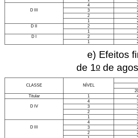
4
D III
3
2
1
D II
2
1
D I
2
1
e) Efeitos f
o
de 1
de agos
CLASSE
NÍVEL
2
Titular
1
4
D IV
3
2
1
4
D III
3
2
1