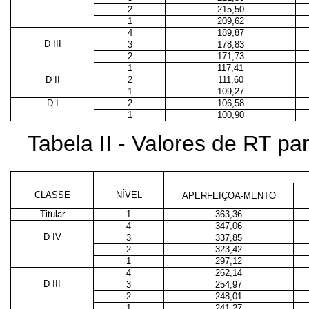
2
215,50
1
209,62
4
189,87
D III
3
178,83
2
171,73
1
117,41
D II
2
111,60
1
109,27
D I
2
106,58
1
100,90
Tabela II - Valores de RT p
CLASSE
NÍVEL
APERFEIÇOA-MENTO
Titular
1
363,36
4
347,06
D IV
3
337,85
2
323,42
1
297,12
4
262,14
D III
3
254,97
2
248,01
1
241,27