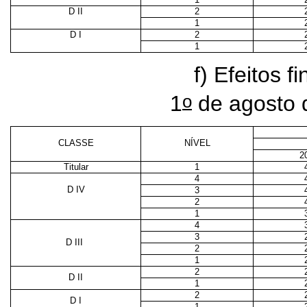
D II
2
1
D I
2
1
f) Efeitos f
o
1
de agosto 
CLASSE
NÍVEL
2
Titular
1
4
D IV
3
2
1
4
3
D III
2
1
2
D II
1
2
D I
1