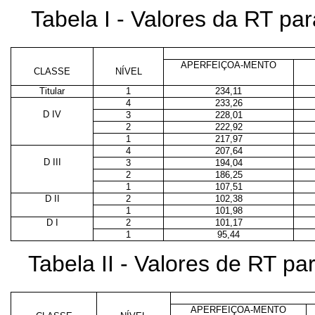
Tabela I - Valores da RT p
APERFEIÇOA-MENTO
CLASSE
NÍVEL
Titular
1
234,11
4
233,26
D IV
3
228,01
2
222,92
1
217,97
4
207,64
D III
3
194,04
2
186,25
1
107,51
D II
2
102,38
1
101,98
D I
2
101,17
1
95,44
Tabela II - Valores de RT p
APERFEIÇOA-MENTO