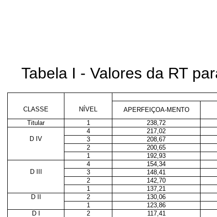
Tabela I - Valores da RT p
CLASSE
NÍVEL
APERFEIÇOA-MENTO
Titular
1
238,72
4
217,02
D IV
3
208,67
2
200,65
1
192,93
4
154,34
D III
3
148,41
2
142,70
1
137,21
D II
2
130,06
1
123,86
D I
2
117,41