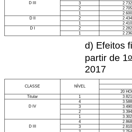
D III
3
2.732
2
2.705
1
2.600
D II
2
2.434
1
2.410
D I
2
2.282
1
2.236
d) Efeitos 
o
partir de 1
2017
CLASSE
NÍVEL
20 H
Titular
1
3.821
4
3.588
D IV
3
3.490
2
3.394
1
3.302
4
2.868
D III
3
2.810
2
2.754