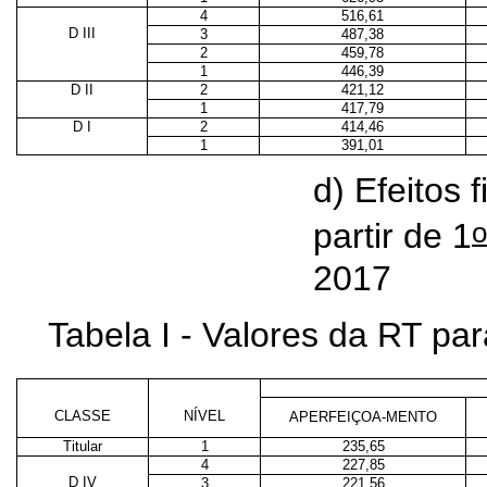
4
516,61
D III
3
487,38
2
459,78
1
446,39
D II
2
421,12
1
417,79
D I
2
414,46
1
391,01
d) Efeitos 
o
partir de 1
2017
Tabela I - Valores da RT p
CLASSE
NÍVEL
APERFEIÇOA-MENTO
Titular
1
235,65
4
227,85
D IV
3
221,56