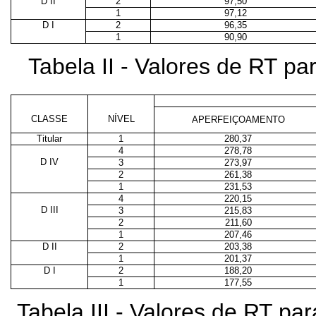
D II
2
97,50
1
97,12
D I
2
96,35
1
90,90
Tabela II - Valores de RT p
CLASSE
NÍVEL
APERFEIÇOAMENTO
Titular
1
280,37
4
278,78
D IV
3
273,97
2
261,38
1
231,53
4
220,15
D III
3
215,83
2
211,60
1
207,46
D II
2
203,38
1
201,37
D I
2
188,20
1
177,55
Tabela III - Valores de RT p