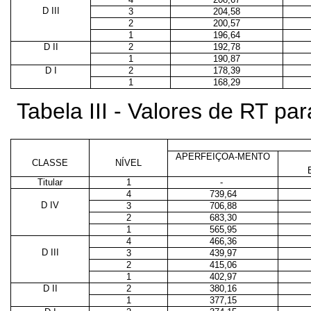
D III
3
204,58
2
200,57
1
196,64
D II
2
192,78
1
190,87
D I
2
178,39
1
168,29
Tabela III - Valores de RT p
APERFEIÇOA-MENTO
CLASSE
NÍVEL
Titular
1
-
4
739,64
D IV
3
706,88
2
683,30
1
565,95
4
466,36
D III
3
439,97
2
415,06
1
402,97
D II
2
380,16
1
377,15