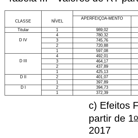
APERFEIÇOA-MENTO
CLASSE
NÍVEL
Titular
1
989,02
4
780,32
D IV
3
745,76
2
720,88
1
597,08
4
492,01
D III
3
464,17
2
437,89
1
425,13
D II
2
401,07
1
397,89
D I
2
394,73
1
372,39
c) Efeitos 
o
partir de 1
2017