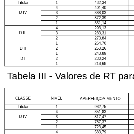
Titular
1
432,34
4
401,40
D IV
3
388,03
2
372,39
1
351,14
4
293,13
D III
3
283,31
2
273,84
1
264,70
D II
2
253,26
1
243,89
D I
2
230,24
1
218,68
Tabela III - Valores de RT p
CLASSE
NÍVEL
APERFEIÇOA-MENTO
Titular
1
982,75
4
851,83
D IV
3
817,47
2
787,37
1
723,45
4
583,79