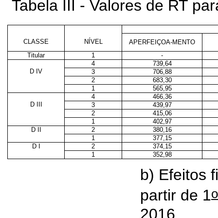
Tabela III - Valores de RT p
CLASSE
NÍVEL
APERFEIÇOA-MENTO
Titular
1
-
4
739,64
D IV
3
706,88
2
683,30
1
565,95
4
466,36
D III
3
439,97
2
415,06
1
402,97
D II
2
380,16
1
377,15
D I
2
374,15
1
352,98
b) Efeitos 
o
partir de 1
2016