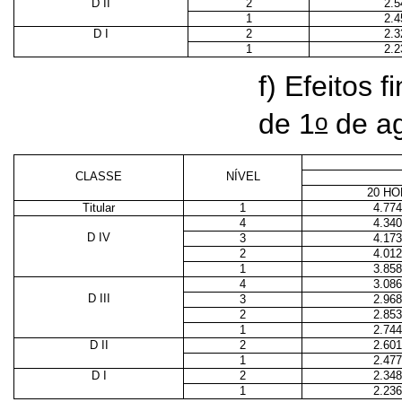
D II
2
2.5
1
2.4
D I
2
2.3
1
2.2
f) Efeitos f
o
de 1
de ag
CLASSE
NÍVEL
20 H
Titular
1
4.774
4
4.340
D IV
3
4.173
2
4.012
1
3.858
4
3.086
D III
3
2.968
2
2.853
1
2.744
D II
2
2.601
1
2.477
D I
2
2.348
1
2.236