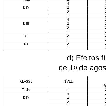
4
D IV
3
2
1
4
D III
3
2
1
D II
2
1
D I
2
1
d) Efeitos f
o
de 1
de agos
CLASSE
NÍVEL
2
Titular
1
4
D IV
3
2
1