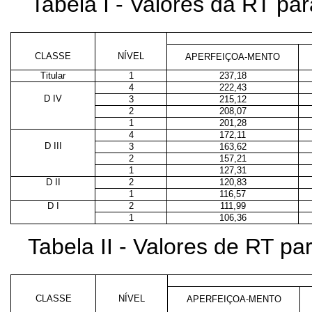
Tabela I - Valores da RT p
CLASSE
NÍVEL
APERFEIÇOA-MENTO
Titular
1
237,18
4
222,43
D IV
3
215,12
2
208,07
1
201,28
4
172,11
D III
3
163,62
2
157,21
1
127,31
D II
2
120,83
1
116,57
D I
2
111,99
1
106,36
Tabela II - Valores de RT p
CLASSE
NÍVEL
APERFEIÇOA-MENTO