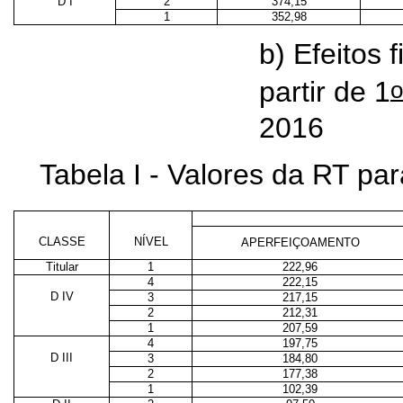
D I
2
374,15
1
352,98
b) Efeitos 
o
partir de 1
2016
Tabela I - Valores da RT p
CLASSE
NÍVEL
APERFEIÇOAMENTO
Titular
1
222,96
4
222,15
D IV
3
217,15
2
212,31
1
207,59
4
197,75
D III
3
184,80
2
177,38
1
102,39