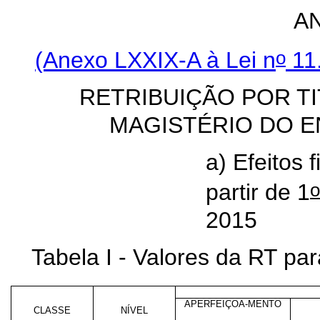
AN
o
(Anexo LXXIX-A à Lei n
11.
RETRIBUIÇÃO POR T
MAGISTÉRIO DO E
a) Efeitos 
o
partir de 1
2015
Tabela I - Valores da RT p
APERFEIÇOA-MENTO
CLASSE
NÍVEL