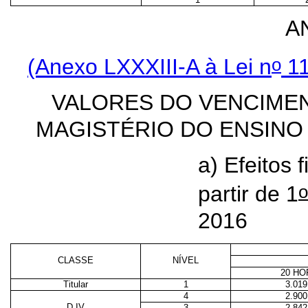
A
o
(Anexo LXXXIII-A à Lei n
11
VALORES DO VENCIMEN
MAGISTÉRIO DO ENSINO
a) Efeitos 
o
partir de 1
2016
CLASSE
NÍVEL
20 HO
Titular
1
3.019
4
2.900
D IV
3
2.842