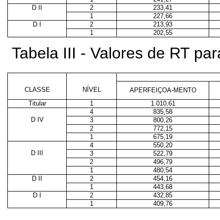
D II
2
233,41
1
227,66
D I
2
213,93
1
202,55
Tabela III - Valores de RT p
CLASSE
NÍVEL
APERFEIÇOA-MENTO
Titular
1
1.010,61
4
835,58
D IV
3
800,26
2
772,15
1
675,19
4
550,20
D III
3
522,79
2
496,79
1
480,54
D II
2
454,16
1
443,68
D I
2
432,85
1
409,76