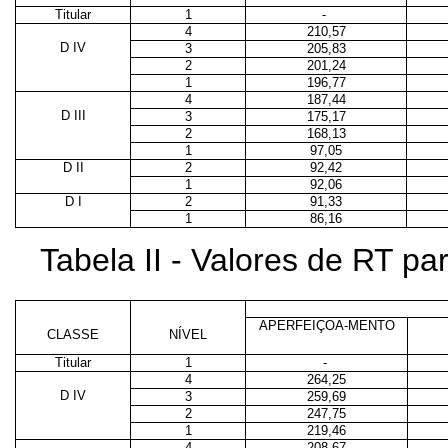
Titular
1
-
4
210,57
D IV
3
205,83
2
201,24
1
196,77
4
187,44
D III
3
175,17
2
168,13
1
97,05
D II
2
92,42
1
92,06
D I
2
91,33
1
86,16
Tabela II - Valores de RT p
APERFEIÇOA-MENTO
CLASSE
NÍVEL
Titular
1
-
4
264,25
D IV
3
259,69
2
247,75
1
219,46
4
208,67