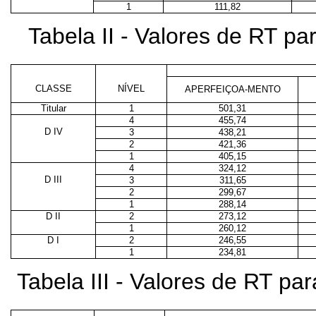
1
111,82
Tabela II - Valores de RT p
CLASSE
NÍVEL
APERFEIÇOA-MENTO
Titular
1
501,31
4
455,74
D IV
3
438,21
2
421,36
1
405,15
4
324,12
D III
3
311,65
2
299,67
1
288,14
D II
2
273,12
1
260,12
D I
2
246,55
1
234,81
Tabela III - Valores de RT p