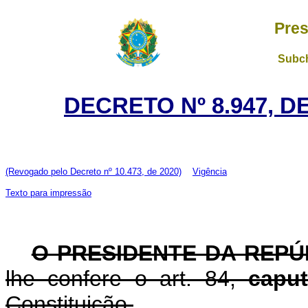
Pres
Subch
DECRETO Nº 8.947, D
(Revogado pelo Decreto nº 10.473, de 2020)
Vigência
Texto para impressão
O PRESIDENTE DA REP
lhe confere o art. 84,
capu
Constituição,