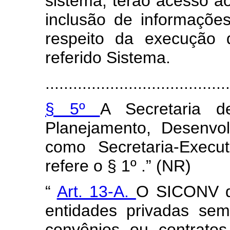
sistema, terão acesso a
inclusão de informaçõe
respeito da execução 
referido Sistema.
........................................
§ 5º
A Secretaria d
Planejamento, Desenvo
como Secretaria-Exec
refere o § 1º .” (NR)
“
Art. 13-A.
O SICONV de
entidades privadas sem
convênios ou contrato