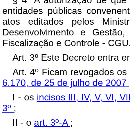
§ 4º A autorização de que 
entidades públicas convenen
atos editados pelos Minis
Desenvolvimento e Gestão,
Fiscalização e Controle - CGU
Art. 3º Este Decreto entra e
Art. 4º Ficam revogados os 
6.170, de 25 de julho de 2007
I - os
incisos III, IV, V, VI, V
3º
;
II - o
art. 3º-A
;