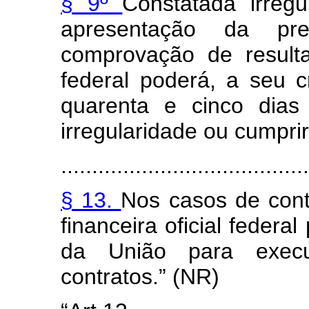
§ 9º
Constatada irregu
apresentação da p
comprovação de resulta
federal poderá, a seu c
quarenta e cinco dias
irregularidade ou cumprir
........................................
§ 13.
Nos casos de contr
financeira oficial feder
da União para execu
contratos.” (NR)