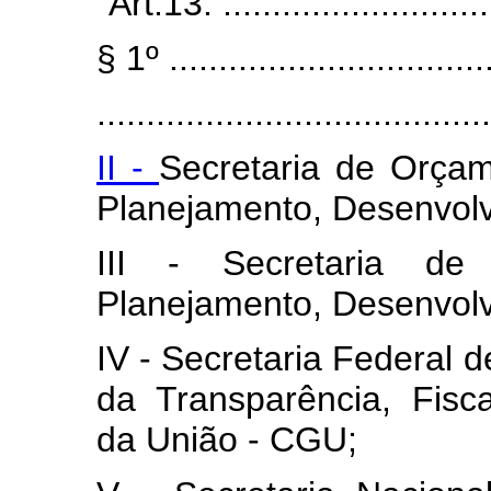
“Art.13. .............................
§ 1º .................................
........................................
II -
Secretaria de Orçam
Planejamento, Desenvol
III - Secretaria de
Planejamento, Desenvol
IV - Secretaria Federal d
da Transparência, Fisca
da União - CGU;