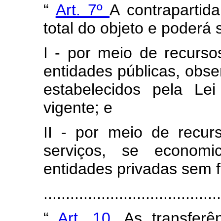
“
Art. 7º
A contrapartid
total do objeto e poderá 
I - por meio de recurso
entidades públicas, obse
estabelecidos pela Lei
vigente; e
II - por meio de recur
serviços, se economi
entidades privadas sem fi
......................................
“
Art. 10.
As transferê