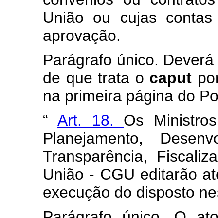
União ou cujas contas
aprovação.
Parágrafo único. Deverá 
de que trata o
caput
po
na primeira página do Po
“
Art. 18.
Os Ministro
Planejamento, Desen
Transparência, Fiscaliz
União - CGU editarão at
execução do disposto ne
Parágrafo único. O at