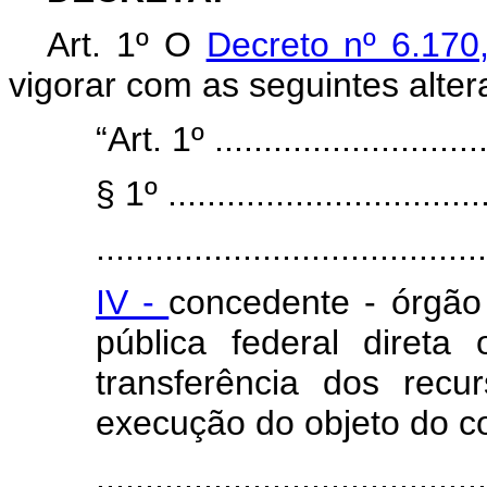
Art. 1º O
Decreto nº 6.170
vigorar com as seguintes alter
“Art. 1º .............................
§ 1º .................................
........................................
IV -
concedente - órgão
pública federal direta 
transferência dos recu
execução do objeto do c
........................................