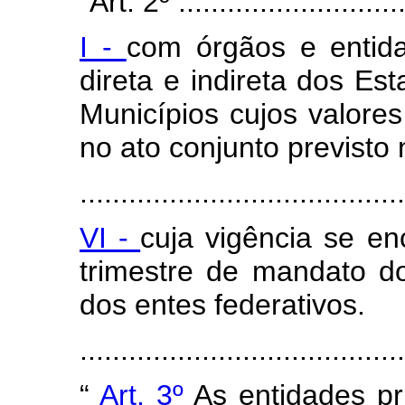
“Art. 2º .............................
I -
com órgãos e entida
direta e indireta dos Est
Municípios cujos valores
no ato conjunto previsto n
........................................
VI -
cuja vigência se en
trimestre de mandato d
dos entes federativos.
......................................
“
Art. 3º
As entidades pr