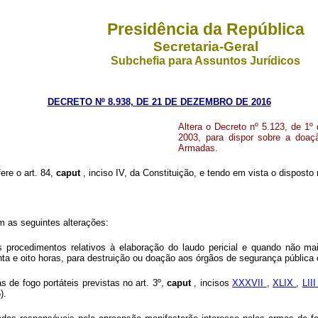
Presidência da República
Secretaria-Geral
Subchefia para Assuntos Jurídicos
DECRETO Nº 8.938, DE 21 DE DEZEMBRO DE 2016
Altera o Decreto nº 5.123, de 1º
2003, para dispor
sobre a doaç
Armadas.
ere o art. 84,
caput
,
inciso IV, da Constituição, e tendo em vista o disposto
om as seguintes alterações:
 procedimentos relativos à elaboração do laudo pericial e quando não ma
a e oito horas, para destruição ou doação aos órgãos de segurança pública
s de fogo portáteis previstas no art. 3º,
caput
,
incisos
XXXVII
,
XLIX
,
LII
).