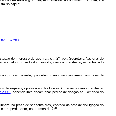
 de que trata o § 1º, respectivamente, ao Ministério da Justiça e
ista no
caput
.
10.826, de 2003
.
stação de interesse de que trata o § 2º, pela Secretaria Nacional de
ca, ou pelo Comando do Exército, caso a manifestação tenha sido
as ao juiz competente, que determinará o seu perdimento em favor da
gãos de segurança pública ou das Forças Armadas poderão manifestar
 de 2003
, cabendo-lhes encaminhar pedido de doação ao Comando do
inhará, no prazo de sessenta dias, contado da data de divulgação do
 o seu perdimento, nos termos do § 6º.