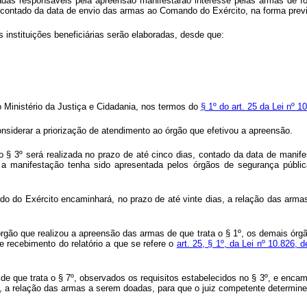
as responsáveis pela apreensão manifestarão interesse pelas armas de fogo
 contado da data de envio das armas ao Comando do Exército, na forma prev
 instituições beneficiárias serão elaboradas, desde que:
elo Ministério da Justiça e Cidadania, nos termos do
§ 1º do art. 25 da Lei nº 
 considerar a priorização de atendimento ao órgão que efetivou a apreensão.
o § 3º será realizada no prazo de até cinco dias, contado da data de manife
o a manifestação tenha sido apresentada pelos órgãos de segurança públi
ndo do Exército encaminhará, no prazo de até vinte dias, a relação das arm
rgão que realizou a apreensão das armas de que trata o § 1º, os demais ór
e recebimento do relatório a que se refere o
art. 25, § 1º, da Lei nº 10.826,
e que trata o § 7º, observados os requisitos estabelecidos no § 3º, e encam
, a relação das armas a serem doadas, para que o juiz competente determine