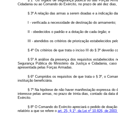
§ 2º Os órgãos de segurança pública ou das Forças Armad
Cidadania ou ao Comando do Exército, no prazo de até dez dias,
§ 3º A relação das armas a serem doadas e a indicação das
I - verificada a necessidade de destinação do armamento;
II - obedecidos o padrão e a dotação de cada órgão; e
III - atendidos os critérios de priorização estabelecidos p
§ 4º Os critérios de que trata o inciso III do § 3º deverão
§ 5º A análise da presença dos requisitos estabelecidos n
Segurança Pública do Ministério da Justiça e Cidadania, cas
apresentada pelas Forças Armadas.
§ 6º Cumpridos os requisitos de que trata o § 3º, o Coma
instituição beneficiária.
§ 7º Na hipótese de não haver manifestação expressa do ó
interesse pelas armas, no prazo de trinta dias, contado da data d
Exército.
§ 8º O Comando do Exército apreciará o pedido de doação d
relatório a que se refere o
art. 25, § 1º, da Lei nº 10.826, de 2003