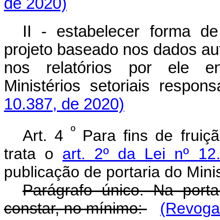
de 2020)
II - estabelecer forma 
projeto baseado nos dados auto
nos relatórios por ele e
Ministérios setoriais respons
10.387, de 2020)
º
Art. 4
Para fins de fruiç
trata o
art. 2º da Lei nº 1
publicação de portaria do Minis
Parágrafo único. Na port
constar, no mínimo:
(Revoga