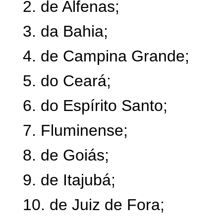
2. de Alfenas;
3. da Bahia;
4. de Campina Grande;
5. do Ceará;
6. do Espírito Santo;
7. Fluminense;
8. de Goiás;
9. de Itajubá;
10. de Juiz de Fora;