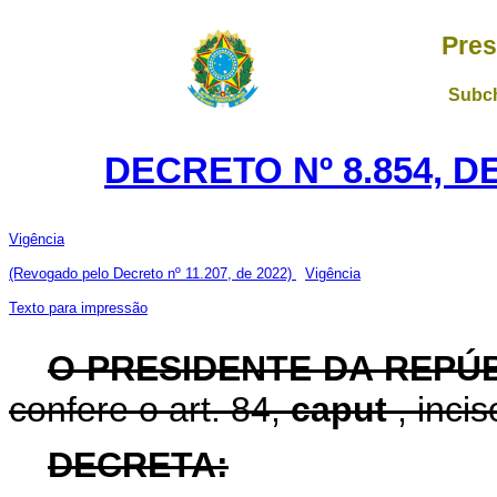
Pres
Subch
DECRETO Nº 8.854, D
Vigência
(Revogado pelo Decreto nº 11.207, de 2022)
Vigência
Texto para impressão
O PRESIDENTE DA REPÚ
confere o art. 84,
caput
, inci
DECRETA: