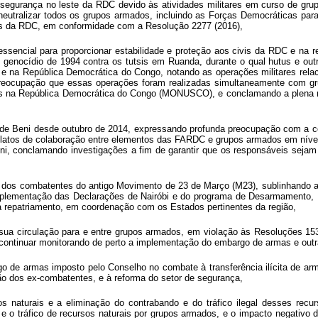
segurança no leste da RDC devido às atividades militares em curso de grup
neutralizar todos os grupos armados, incluindo as Forças Democráticas pa
das da RDC, em conformidade com a Resolução 2277 (2016),
essencial para proporcionar estabilidade e proteção aos civis da RDC e na
 genocídio de 1994 contra os tutsis em Ruanda, durante o qual hutus e ou
 e na República Democrática do Congo, notando as operações militares re
reocupação que essas operações foram realizadas simultaneamente com gru
s na República Democrática do Congo (MONUSCO), e conclamando a plena r
 de Beni desde outubro de 2014,
expressando profunda preocupação com a co
latos de colaboração entre elementos das FARDC e grupos armados em nível 
i, conclamando investigações a fim de garantir que os responsáveis seja
e dos combatentes do antigo Movimento de 23 de Março (M23), sublinhando 
mplementação das Declarações de Nairóbi e
do programa de Desarmamento, 
 repatriamento, em coordenação com os Estados pertinentes da região,
 sua circulação para e entre grupos armados, em violação às Resoluções 1533
 continuar monitorando de perto a implementação do embargo de armas e out
go de armas imposto pelo Conselho no combate à transferência ilícita de 
ão dos ex-combatentes, e à reforma do setor de segurança,
os naturais e a eliminação do contrabando e do tráfico ilegal desses rec
o tráfico de recursos naturais por grupos armados, e o impacto negativo dos