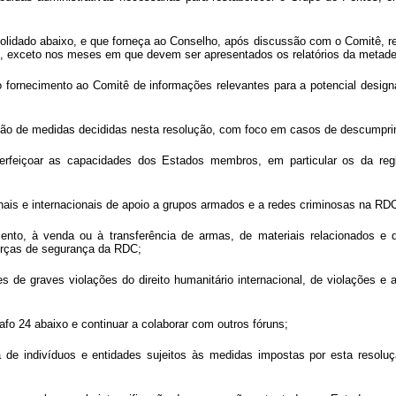
idado abaixo, e que forneça ao Conselho, após discussão com o Comitê, relat
exceto nos meses em que devem ser apresentados os relatórios da metade d
lo fornecimento ao Comitê de informações relevantes para a potencial desig
tação de medidas decididas nesta resolução, com foco em casos de descumpr
perfeiçoar as capacidades dos Estados membros, em particular os da re
onais e internacionais de apoio a grupos armados e a redes criminosas na RD
ento, à venda ou à transferência de armas, de materiais relacionados e de 
forças de segurança da RDC;
res de graves violações do direito humanitário internacional, de violações 
rafo 24 abaixo e continuar a colaborar com outros fóruns;
ta de indivíduos e entidades sujeitos às medidas impostas por esta resolu