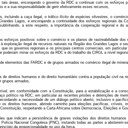
 tais áreas, encorajando o governo da RDC a continuar com os esforços pa
s e a sua responsabilidade de gerir efetivamente esses recursos,
, incluindo a caça ilegal, o tráfico ilícito de espécies silvestres, o comér
s Grandes Lagos, e encorajando a continuidade dos esforços regionais da C
e sublinhando, a este respeito, a importância da cooperação regional e d
s esforços positivos sobre o comércio e os planos de rastreabilidade dos 
 exploração ilegal de recursos naturais na Região dos Grandes Lagos e seu a
ue os governos regionais e os principais centros comerciais, em particular 
que poderiam minar os esforços da RDC e do trabalho da CIRGL a nível regiona
de elementos das FARDC e de grupos armados no comércio ilegal de minerais,
 de direitos humanos e do direito humanitário contra a população civil na 
or grupos armados,
e crível, em conformidade com a Constituição, para a estabilização e a con
o político na RDC, em particular as recentes prisões e detenções de membr
ecordando a necessidade de um diálogo político aberto, inclusivo e pacífico
 direitos humanos, abrindo caminho para eleições pacíficas, críveis, in
Constituição, respeitando a Carta Africana sobre Democracia, Eleições e Go
s que indicam a persistência de graves violações dos direitos humanos e
 Polícia Nacional Congolesa (PNC), instando
todas as partes a absterem-s
incípio da proporcionalidade no uso da força,