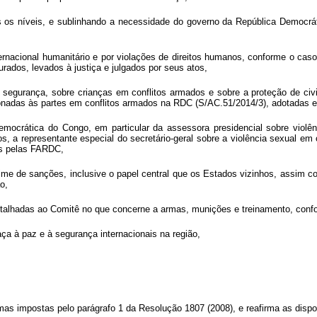
s os níveis, e sublinhando a necessidade do governo da República Democrát
rnacional humanitário e por violações de direitos humanos, conforme o caso
ados, levados à justiça e julgados por seus atos,
e segurança, sobre crianças em conflitos armados e sobre a proteção de ci
cionadas às partes em conflitos armados na RDC (S/AC.51/2014/3), adotadas 
emocrática do Congo, em particular da assessora presidencial sobre violên
dos, a representante especial do secretário-geral sobre a violência sexual 
ças pelas FARDC,
ime de sanções, inclusive o papel central que os Estados vizinhos, assim 
o,
etalhadas ao Comitê no que concerne a armas, munições e treinamento, confo
a à paz e à segurança internacionais na região,
rmas impostas pelo parágrafo 1 da Resolução 1807 (2008), e reafirma as dispo