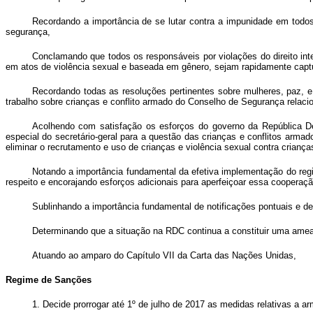
Recordando a importância de se lutar contra a impunidade em todo
segurança,
Conclamando que todos os responsáveis por violações do direito inte
em atos de violência sexual e baseada em gênero, sejam rapidamente captur
Recordando todas as resoluções pertinentes sobre mulheres, paz, 
trabalho sobre crianças e conflito armado do Conselho de Segurança rela
Acolhendo com satisfação
os esforços do
governo
da República D
especial do secretário-geral para a questão das crianças e conflitos arma
eliminar o recrutamento e uso de crianças e violência sexual contra crian
Notando a importância fundamental da efetiva implementação do reg
respeito e encorajando esforços adicionais para aperfeiçoar essa cooperaçã
Sublinhando a importância fundamental de notificações pontuais e d
Determinando que a situação na RDC continua a constituir uma ameaç
Atuando ao amparo do Capítulo VII da Carta das Nações Unidas,
Regime de Sanções
1. Decide prorrogar até 1º de julho de 2017 as medidas relativas a a