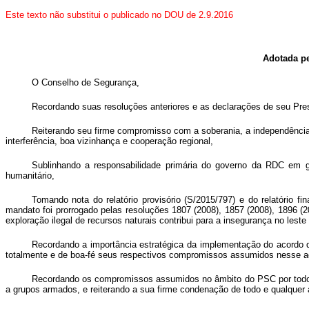
Este texto não substitui o publicado no DOU de 2.9.2016
Adotada pe
O Conselho de Segurança,
Recordando suas resoluções anteriores e as declarações de seu Pre
Reiterando seu firme compromisso com a soberania, a independência, 
interferência, boa vizinhança e cooperação regional,
Sublinhando a responsabilidade primária do governo da RDC em gara
humanitário,
Tomando nota do relatório provisório (S/2015/797) e do relatório f
mandato foi prorrogado pelas resoluções 1807 (2008), 1857 (2008), 1896 (2
exploração ilegal de recursos naturais contribui para a insegurança no le
Recordando a importância estratégica da implementação do acordo q
totalmente e de boa-fé seus respectivos compromissos assumidos nesse acor
Recordando os compromissos assumidos no âmbito do PSC por todos os
a grupos armados,
e reiterando a sua firme condenação de todo e qualquer 