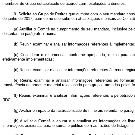
membros do Grupo estabelecido de acordo com resoluções anteriores.
9. Solicita ao Grupo de Peritos que cumpra com o seu mandato consol
de junho de 2017, bem como que submeta atualizações mensais ao Comitê, 
(a) Auxiliar o Comitê no cumprimento de seu mandato, inclusive pe
descritas no parágrafo 7 acima;
(b) Reunir, examinar e analisar informações referentes à implemen
(c) Considerar e recomendar, conforme apropriado, meios para a
efetivamente implementadas;
(d) Reunir, examinar e analisar informações referentes às redes regi
(e) Reunir, examinar e analisar informações referentes ao fornecim
transferência de armas e material relacionado para grupos armados pelas 
(f) Reunir, examinar e analisar informações referentes a perpetrado
RDC;
(g) Avaliar o impacto da rastreabilidade de minerais referida no parág
(h) Auxiliar o Comitê a apurar e a atualizar as informações da lis
informações adicionais para o sumário público com as razões de listagem;