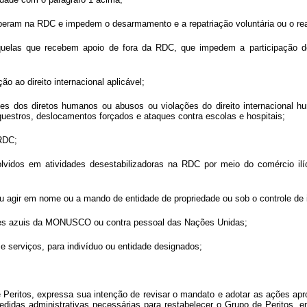
ue operam na RDC e impedem o desarmamento e a repatriação voluntária ou o 
ive aquelas que recebem apoio de fora da RDC, que impedem a participaç
o ao direito internacional aplicável;
ões dos diretos humanos ou abusos ou violações do direito internacional hum
questros, deslocamentos forçados e ataques contra escolas e hospitais;
 RDC;
olvidos em atividades desestabilizadoras na RDC por meio do comércio ilíci
u agir em nome ou a mando de entidade de propriedade ou sob o controle de 
pacetes azuis da MONUSCO ou contra pessoal das Nações Unidas;
s e serviços, para indivíduo ou entidade designados;
Peritos, expressa sua intenção de revisar o mandato e adotar as ações apr
 medidas administrativas necessárias para restabelecer o Grupo de Peritos, 