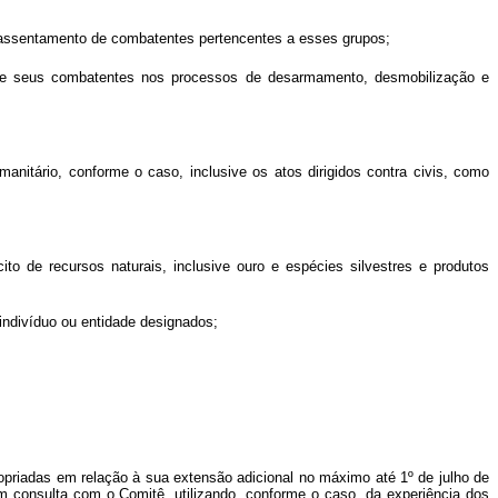
reassentamento de combatentes pertencentes a esses grupos;
ão de seus combatentes nos processos de desarmamento, desmobilização e
anitário, conforme o caso, inclusive os atos dirigidos contra civis, como
to de recursos naturais, inclusive ouro e espécies silvestres e produtos
indivíduo ou entidade designados;
opriadas em relação à sua extensão adicional no máximo até 1º de julho de
em consulta com o Comitê, utilizando, conforme o caso, da experiência dos