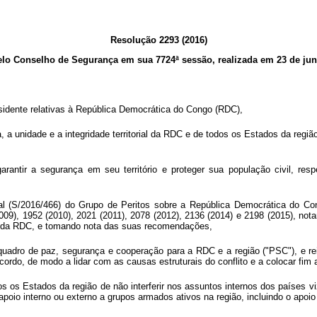
Resolução 2293 (2016)
lo Conselho de Segurança em sua 7724ª sessão, realizada em 23 de ju
sidente relativas à República Democrática do Congo (RDC),
a unidade e a integridade territorial da RDC e de todos os Estados da regiã
ntir a segurança em seu território e proteger sua população civil, respei
inal (S/2016/466) do Grupo de Peritos sobre a República Democrática do Co
009), 1952 (2010), 2021 (2011), 2078 (2012), 2136 (2014) e 2198 (2015), no
ste da RDC, e tomando nota das suas recomendações,
uadro de paz, segurança e cooperação para a RDC e a região ("PSC"), e re
do, de modo a lidar com as causas estruturais do conflito e a colocar fim ao
 Estados da região de não interferir nos assuntos internos dos países vizin
apoio interno ou externo a grupos armados ativos na região,
incluindo o apoio 