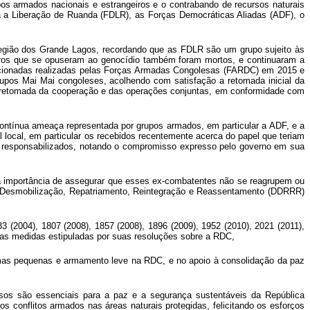
os armados nacionais e estrangeiros e o contrabando de recursos naturais
ra a Liberação de Ruanda (FDLR), as Forças Democráticas Aliadas (ADF), o
 região dos Grande Lagos, recordando que as FDLR são um grupo sujeito às
tros que se opuseram ao genocídio também foram mortos, e continuaram a
lacionadas realizadas pelas Forças Armadas Congolesas (FARDC) em 2015 e
pos Mai Mai congoleses, acolhendo com satisfação a retomada inicial da
etomada da cooperação e das operações conjuntas, em conformidade com
ntínua ameaça representada por grupos armados, em particular a ADF, e a
local, em particular os recebidos recentemente acerca do papel que teriam
m responsabilizados, notando o compromisso expresso pelo governo em sua
a importância de assegurar que esses ex-combatentes não se reagrupem ou
Desmobilização, Repatriamento, Reintegração e Reassentamento (DDRRR)
 (2004), 1807 (2008), 1857 (2008), 1896 (2009), 1952 (2010), 2021 (2011),
ras medidas estipuladas por suas resoluções sobre a RDC,
armas pequenas e armamento leve na RDC, e no apoio à consolidação da paz
ursos são essenciais para a paz e a segurança sustentáveis da República
 conflitos armados nas áreas naturais protegidas, felicitando os esforços