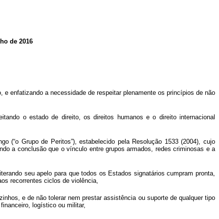
nho de 2016
o, e enfatizando a necessidade de respeitar plenamente os princípios de não
tando o estado de direito, os direitos humanos e o direito internacional
ngo (“o Grupo de Peritos”), estabelecido pela Resolução 1533 (2004), cujo
tando a conclusão que o vínculo entre grupos armados, redes criminosas e a
iterando seu apelo para que todos os Estados signatários cumpram pronta,
s recorrentes ciclos de violência,
hos, e de não tolerar nem prestar assistência ou suporte de qualquer tipo
financeiro, logístico ou militar,