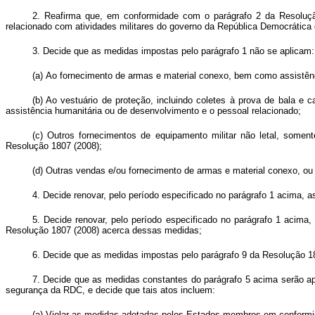
2. Reafirma que, em conformidade com o parágrafo 2 da Resoluçã
relacionado com atividades militares do governo da República Democrática
3.
Decide que as medidas impostas pelo parágrafo 1 não se aplicam:
(a)
Ao fornecimento de armas e material conexo, bem como assistênc
(b) Ao vestuário de proteção, incluindo coletes à prova de bala 
assistência humanitária ou de desenvolvimento e o pessoal relacionado;
(c) Outros fornecimentos de equipamento militar não letal, somen
Resolução 1807 (2008);
(d) Outras vendas e/ou fornecimento de armas e material conexo, ou
4. Decide renovar, pelo período especificado no parágrafo 1 acima, 
5. Decide renovar, pelo período especificado no parágrafo 1 acima
Resolução 1807 (2008) acerca dessas medidas;
6. Decide que as medidas impostas pelo parágrafo 9 da Resolução 18
7. Decide que as medidas constantes do parágrafo 5 acima serão ap
segurança da RDC, e decide que tais atos incluem:
(a) Violar as medidas adotadas pelos Estados membros em conformi