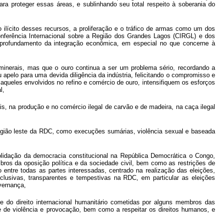
ra proteger essas áreas, e sublinhando seu total respeito à soberania do
cio ilícito desses recursos, a proliferação e o tráfico de armas como um dos
onferência Internacional sobre a Região dos Grandes Lagos (CIRGL) e dos
o aprofundamento da integração econômica, em especial no que concerne à
minerais, mas que o ouro continua a ser um problema sério, recordando a
pelo para uma devida diligência da indústria, felicitando o compromisso e
aqueles envolvidos no refino e comércio de ouro, intensifiquem os esforços
l,
 na produção e no comércio ilegal de carvão e de madeira, na caça ilegal
região leste da RDC, como execuções sumárias, violência sexual e baseada
solidação da democracia constitucional na República Democrática o Congo,
os da oposição política e da sociedade civil, bem como as restrições de
 entre todas as partes interessadas, centrado na realização das eleições,
clusivas, transparentes e tempestivas na RDC, em particular as eleições
vernança,
 do direito internacional humanitário cometidas por alguns membros das
e de violência e provocação, bem como a respeitar os direitos humanos, e