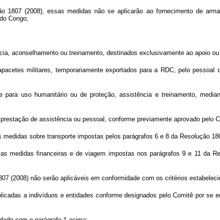
o 1807 (2008), essas medidas não se aplicarão ao fornecimento de arma
 do Congo;
ia, aconselhamento ou treinamento, destinados exclusivamente ao apoio ou
e capacetes militares, temporariamente exportados para a RDC, pelo pessoa
te para uso humanitário ou de proteção, assistência e treinamento, medi
 prestação de assistência ou pessoal, conforme previamente aprovado pelo C
as medidas
sobre transporte impostas pelos parágrafos 6 e 8 da Resolução 180
, as medidas financeiras e de viagem impostas nos parágrafos 9 e 11 da R
07 (2008) não serão aplicáveis em conformidade com os critérios estabeleci
licadas a indivíduos e entidades conforme designados pelo Comitê por se e
dade com o parágrafo 1 acima;