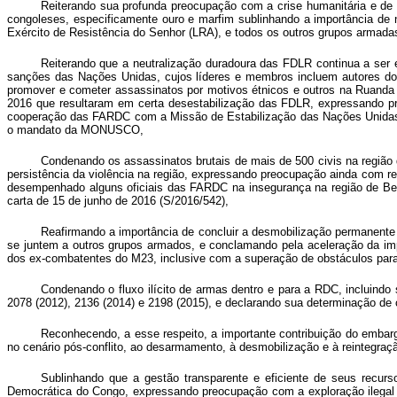
Reiterando
sua profunda preocupação com a crise humanitária e de 
congoleses, especificamente ouro e marfim sublinhando a importância de 
Exército de Resistência do Senhor (LRA), e todos os outros grupos arma
Reiterando que a neutralização duradoura das FDLR continua a ser 
sanções das Nações Unidas, cujos líderes e membros incluem autores do
promover e cometer assassinatos por motivos étnicos e outros na Ruanda
2016 que resultaram em certa desestabilização das FDLR, expressando p
cooperação das FARDC com a Missão de Estabilização das Nações Unida
o mandato da MONUSCO,
Condenando os assassinatos brutais de mais de 500 civis na região
persistência da violência na região, expressando preocupação ainda
com re
desempenhado alguns oficiais das FARDC na insegurança na região de Ben
carta de 15 de junho de 2016 (S/2016/542),
Reafirmando a importância de concluir a desmobilização permanent
se juntem a outros grupos armados, e conclamando pela aceleração da i
dos ex-combatentes do M23, inclusive com a superação de obstáculos para
Condenando o fluxo ilícito de armas dentro e para a RDC, incluindo
2078 (2012), 2136 (2014) e 2198 (2015), e declarando sua determinação de
Reconhecendo, a esse respeito, a importante contribuição do embar
no cenário pós-conflito, ao desarmamento, à desmobilização e à reintegraç
Sublinhando que a gestão transparente e eficiente de seus recurs
Democrática do Congo, expressando preocupação com a exploração ilegal e 