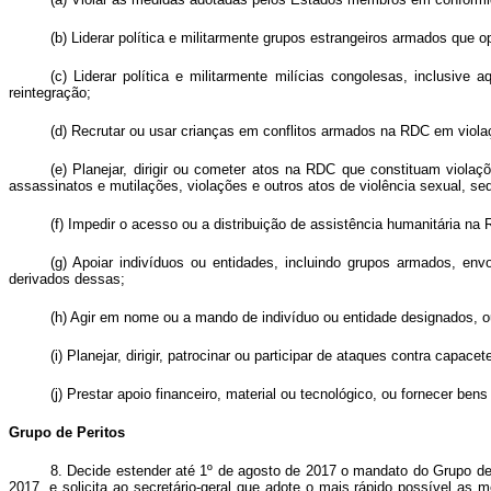
(b) Liderar política e militarmente grupos estrangeiros armados q
(c) Liderar política e militarmente milícias congolesas, inclus
reintegração;
(d) Recrutar ou usar crianças em conflitos armados na RDC em violaçã
(e) Planejar, dirigir ou cometer atos na RDC que constituam violaç
assassinatos e mutilações, violações e outros atos de violência sexual, se
(f) Impedir o acesso ou a distribuição de assistência humanitária na
(g) Apoiar indivíduos ou entidades, incluindo grupos armados, env
derivados dessas;
(h) Agir em nome ou a mando de indivíduo ou entidade designados, o
(i) Planejar, dirigir, patrocinar ou participar de ataques contra ca
(j) Prestar apoio financeiro, material ou tecnológico, ou fornecer ben
Grupo de Peritos
8. Decide estender até 1º de agosto de 2017 o mandato do Grupo de 
2017, e solicita ao secretário-geral que adote o mais rápido possível as