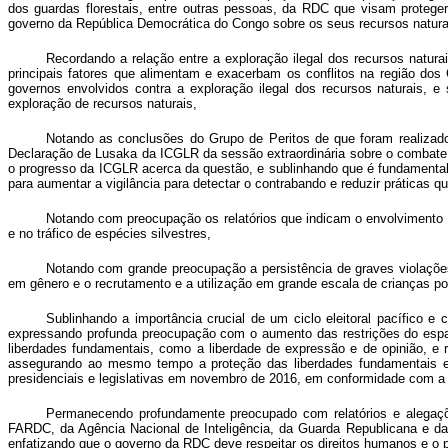
dos guardas florestais, entre outras pessoas, da RDC que visam proteger
governo da República Democrática do Congo sobre os seus recursos naturai
Recordando a relação entre a exploração ilegal dos recursos naturais
principais fatores que alimentam e exacerbam os conflitos na região do
governos envolvidos contra a exploração ilegal dos recursos naturais, 
exploração de recursos naturais,
Notando as conclusões do Grupo de Peritos de que foram realizado
Declaração de Lusaka da ICGLR da sessão extraordinária sobre o combate à
o progresso da ICGLR acerca da questão, e sublinhando que é fundamental q
para aumentar a vigilância para detectar o contrabando e reduzir práticas 
Notando com preocupação os relatórios que indicam o envolvimento 
e no tráfico de espécies silvestres,
Notando com grande preocupação a persistência de graves violações
em gênero e o recrutamento e a utilização em grande escala de crianças p
Sublinhando a importância crucial de um ciclo eleitoral pacífico 
expressando profunda preocupação com o aumento das restrições do espaç
liberdades fundamentais, como a liberdade de expressão e de opinião, e r
assegurando ao mesmo tempo a proteção das liberdades fundamentais e os
presidenciais e legislativas em novembro de 2016, em conformidade com a 
Permanecendo profundamente preocupado com relatórios e alegaçõe
FARDC, da Agência Nacional de Inteligência, da Guarda Republicana e da
enfatizando que o
governo
da RDC deve respeitar os direitos humanos e o pr