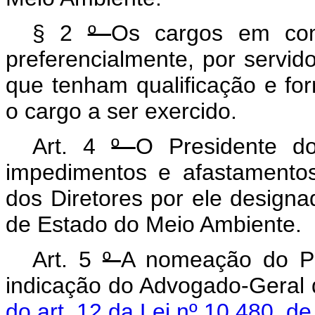
§ 2
º
Os cargos em comi
preferencialmente, por servi
que tenham qualificação e fo
o cargo a ser exercido.
Art. 4
º
O Presidente d
impedimentos e afastamento
dos Diretores por ele designa
de Estado do Meio Ambiente.
Art. 5
º
A nomeação do Pr
indicação do Advogado-Geral 
do art. 12 da Lei nº 10.480, d