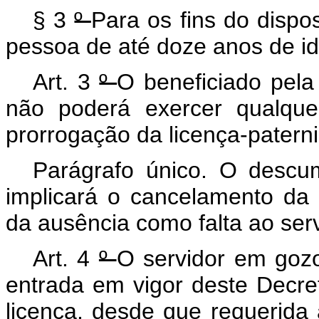
§ 3
º
Para os fins do dispo
pessoa de até doze anos de i
Art. 3
º
O beneficiado pela
não poderá exercer qualque
prorrogação da licença-patern
Parágrafo único. O descum
implicará o cancelamento da 
da ausência como falta ao serv
Art. 4
º
O servidor em gozo
entrada em vigor deste Decret
licença, desde que requerida a