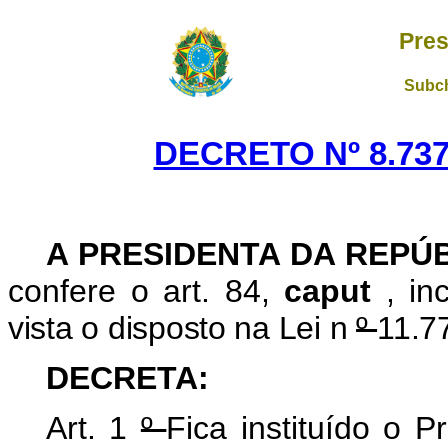
Pres
Subch
DECRETO Nº 8.737
A PRESIDENTA DA REPÚ
confere o art. 84,
caput
, in
vista o disposto na Lei n
º
11.7
DECRETA:
Art. 1
º
Fica instituído o 