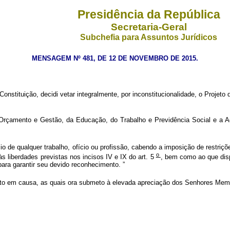
Presidência da República
Secretaria-Geral
Subchefia para Assuntos Jurídicos
MENSAGEM Nº 481, DE 12 DE NOVEMBRO DE 2015.
nstituição, decidi vetar integralmente, por inconstitucionalidade, o
Projeto 
Orçamento e Gestão, da Educação, do Trabalho e Previdência Social e a Ad
cício de qualquer trabalho, ofício ou profissão, cabendo a imposição de restr
o
às liberdades previstas nos incisos IV e IX do art. 5
, bem como ao que disp
para garantir seu devido reconhecimento.
”
jeto em causa, as quais ora submeto à elevada apreciação dos Senhores Mem