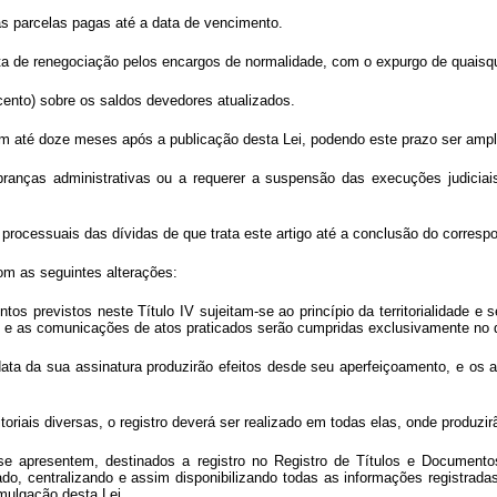
das parcelas pagas até a data de vencimento.
ata de renegociação pelos encargos de normalidade, com o expurgo de quaisq
cento) sobre os saldos devedores atualizados.
 em até doze meses após a publicação desta Lei, podendo este prazo ser amp
ranças administrativas ou a requerer a suspensão das execuções judiciais
processuais das dívidas de que trata este artigo até a conclusão do corres
com as seguintes alterações:
tos previstos neste Título IV sujeitam-se ao princípio da territorialidade e
do, e as comunicações de atos praticados serão cumpridas exclusivamente no d
data da sua assinatura produzirão efeitos desde seu aperfeiçoamento, e os a
oriais diversas, o registro deverá ser realizado em todas elas, onde produzir
 apresentem, destinados a registro no Registro de Títulos e Documentos suj
o, centralizando e assim disponibilizando todas as informações registradas, 
omulgação desta Lei.