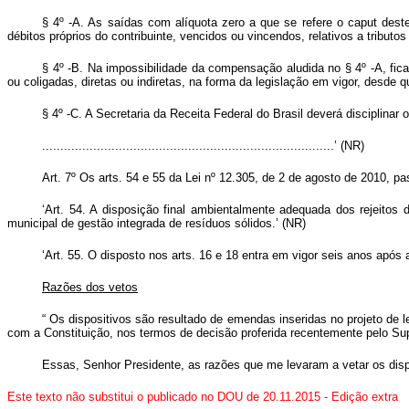
§ 4º -A. As saídas com alíquota zero a que se refere o caput des
débitos próprios do contribuinte, vencidos ou vincendos, relativos a tributo
§ 4º -B. Na impossibilidade da compensação aludida no § 4º -A, fica
ou coligadas, diretas ou indiretas, na forma da legislação em vigor, desd
§ 4º -C. A Secretaria da Receita Federal do Brasil deverá disciplinar 
................................................................................’ (NR)
Art. 7º Os arts. 54 e 55 da Lei nº 12.305, de 2 de agosto de 2010, p
‘Art. 54. A disposição final ambientalmente adequada dos rejeitos
municipal de gestão integrada de resíduos sólidos.’ (NR)
‘Art. 55. O disposto nos arts. 16 e 18 entra em vigor seis anos após 
Razões dos vetos
“
Os dispositivos são resultado de emendas inseridas no projeto de 
com a Constituição, nos termos de decisão proferida recentemente pelo Su
Essas, Senhor Presidente, as razões que me levaram a vetar os di
Este texto não substitui o publicado no DOU de 20.11.2015 - Edição extra