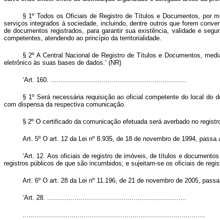
§ 1º Todos os Oficiais de Registro de Títulos e Documentos, por me
serviços integrados à sociedade, incluindo, dentre outros que forem conven
de documentos registrados, para garantir sua existência, validade e segu
competentes, atendendo ao princípio da territorialidade.
§ 2º A Central Nacional de Registro de Títulos e Documentos, medi
eletrônico às suas bases de dados.’ (NR)
‘Art. 160. .....................................................................
§ 1º Será necessária requisição ao oficial competente do local do d
com dispensa da respectiva comunicação.
§ 2º O certificado da comunicação efetuada será averbado no registro
Art. 5º O art. 12 da Lei nº 8.935, de 18 de novembro de 1994, passa 
‘Art. 12. Aos oficiais de registro de imóveis, de títulos e documento
registros públicos de que são incumbidos, e sujeitam-se os oficiais de regi
Art. 6º O art. 28 da Lei nº 11.196, de 21 de novembro de 2005, passa 
‘Art. 28. .......................................................................
.............................................................................................