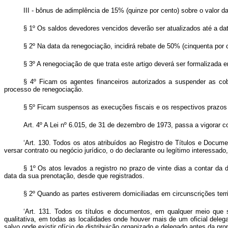
III - bônus de adimplência de 15% (quinze por cento) sobre o valor 
§ 1º Os saldos devedores vencidos deverão ser atualizados até a d
§ 2º Na data da renegociação, incidirá rebate de 50% (cinquenta por 
§ 3º A renegociação de que trata este artigo deverá ser formalizada
§ 4º Ficam os agentes financeiros autorizados a suspender as cob
processo de renegociação.
§ 5º Ficam suspensos as execuções fiscais e os respectivos prazos 
Art. 4º A Lei nº 6.015, de 31 de dezembro de 1973, passa a vigorar 
‘Art. 130. Todos os atos atribuídos ao Registro de Títulos e Documen
versar contrato ou negócio jurídico, o do declarante ou legítimo interessa
§ 1º Os atos levados a registro no prazo de vinte dias a contar da 
data da sua prenotação, desde que registrados.
§ 2º Quando as partes estiverem domiciliadas em circunscrições territ
‘Art. 131. Todos os títulos e documentos, em qualquer meio que se
qualitativa, em todas as localidades onde houver mais de um oficial delegad
salvo onde existir ofício de distribuição organizado e delegado antes da pr