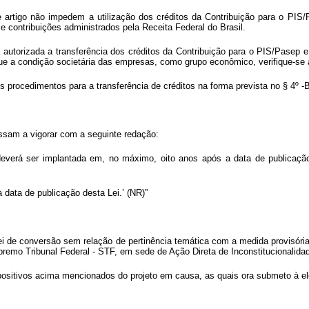
te artigo não impedem a utilização dos créditos da Contribuição para o P
s e contribuições administrados pela Receita Federal do Brasil.
 autorizada a transferência dos créditos da Contribuição para o PIS/Pasep 
e que a condição societária das empresas, como grupo econômico, verifique-s
os procedimentos para a transferência de créditos na forma prevista no § 4º -B
assam a vigorar com a seguinte redação:
 deverá ser implantada em, no máximo, oito anos após a data de publicaçã
a data de publicação desta Lei.’ (NR)”
lei de conversão sem relação de pertinência temática com a medida provisór
premo Tribunal Federal - STF, em sede de Ação Direta de Inconstitucionalida
spositivos acima mencionados do projeto em causa, as quais ora submeto à