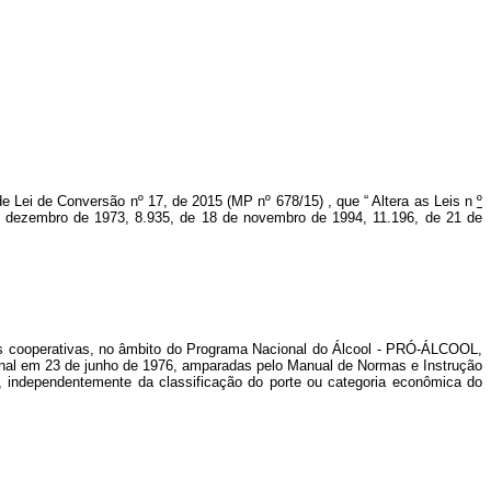
de Lei de Conversão nº 17, de 2015 (MP nº 678/15)
, que “
Altera as Leis n
º
de dezembro de 1973, 8.935, de 18 de novembro de 1994, 11.196, de 21 de
 suas cooperativas, no âmbito do Programa Nacional do Álcool - PRÓ-ÁLCOOL,
ional em 23 de junho de 1976, amparadas pelo Manual de Normas e Instrução
), independentemente da classificação do porte ou categoria econômica do