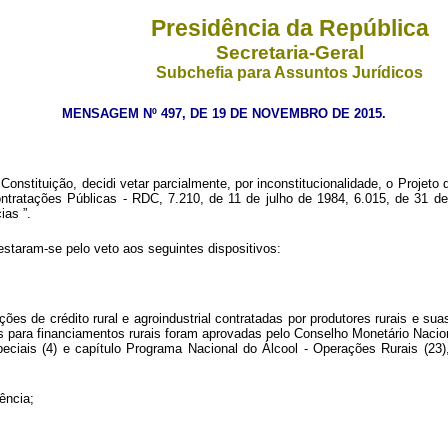
Presidência da República
Secretaria-Geral
Subchefia para Assuntos Jurídicos
MENSAGEM Nº 497, DE 19 DE NOVEMBRO DE 2015.
onstituição, decidi vetar parcialmente, por inconstitucionalidade, o
Projeto 
Contratações Públicas - RDC, 7.210, de 11 de julho de 1984, 6.015, de 31 
cias
”.
estaram-se pelo veto aos seguintes dispositivos:
ações de crédito rural e agroindustrial contratadas por produtores rurais e
as para financiamentos rurais foram aprovadas pelo Conselho Monetário Nac
eciais (4) e capítulo Programa Nacional do Álcool - Operações Rurais (23
ência;