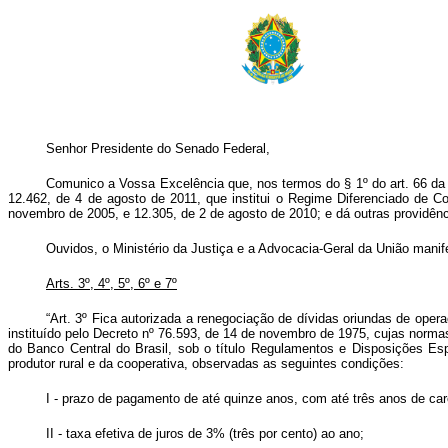
Senhor Presidente do Senado Federal,
Comunico a Vossa Excelência que, nos termos do § 1º do art. 66 da C
12.462, de 4 de agosto de 2011, que institui o Regime Diferenciado de 
novembro de 2005, e 12.305, de 2 de agosto de 2010; e dá outras providên
Ouvidos, o Ministério da Justiça e a Advocacia-Geral da União manif
Arts. 3º, 4º, 5º, 6º e 7º
“Art. 3º Fica autorizada a renegociação de dívidas oriundas de oper
instituído pelo Decreto nº 76.593, de 14 de novembro de 1975, cujas norm
do Banco Central do Brasil, sob o título Regulamentos e Disposições Esp
produtor rural e da cooperativa, observadas as seguintes condições:
I - prazo de pagamento de até quinze anos, com até três anos de car
II - taxa efetiva de juros de 3% (três por cento) ao ano;