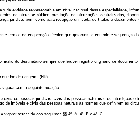
io de entidade representativa em nível nacional dessa especialidade, info
ientes ao interesse público, prestação de informações centralizadas, disponi
rança jurídica, bem como para recepção unificada de títulos e documentos e
ante termos de cooperação técnica que garantam o controle e segurança do 
omicílio do destinatário sempre que houver registro originário de documento 
 que lhe deu origem.’ (NR)”
a vigorar com a seguinte redação:
s e civis de pessoas jurídicas, civis das pessoas naturais e de interdições e
stro de imóveis e civis das pessoas naturais às normas que definirem as circ
a vigorar acrescido dos seguintes §§ 4º -A, 4º -B e 4º -C: