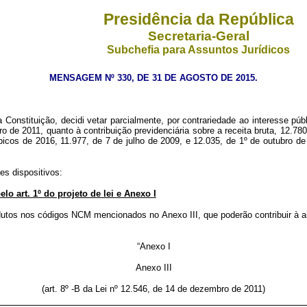
Presidência da República
Secretaria-Geral
Subchefia para Assuntos Jurídicos
MENSAGEM Nº 330, DE 31 DE AGOSTO DE 2015.
onstituição, decidi vetar parcialmente, por contrariedade ao interesse públ
 de 2011, quanto à contribuição previdenciária sobre a receita bruta, 12.780
icos de 2016, 11.977, de 7 de julho de 2009, e 12.035, de 1º de outubro de
es dispositivos:
lo art. 1º do projeto de lei e Anexo I
dutos nos códigos NCM mencionados no Anexo III, que poderão contribuir à al
“Anexo I
Anexo III
(art. 8º -B da Lei nº 12.546, de 14 de dezembro de 2011)