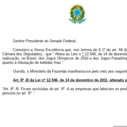
Senhor Presidente do Senado Federal,
Comunico a Vossa Excelência que, nos termos do § 1º do art. 66 da C
Câmara dos Deputados)
, que “
Altera as Leis n
º
12.546, de 14 de dezembro
realização, no Brasil, dos Jogos Olímpicos de 2016 e dos Jogos Paraolímp
quanto à tributação de bebidas frias
”.
Ouvido, o Ministério da Fazenda manifestou-se pelo veto aos seguint
Art. 8º -B da Lei nº 12.546, de 14 de dezembro de 2011, alterado pe
“Art. 8º -B. Ficam excluídas do art. 8º -A as empresas que fabricam os pro
prevista no art. 8º .”