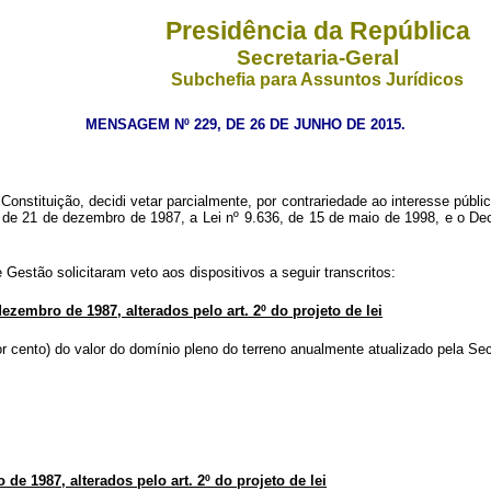
Presidência da República
Secretaria-Geral
Subchefia para Assuntos Jurídicos
MENSAGEM Nº 229, DE 26 DE JUNHO DE 2015.
nstituição, decidi vetar parcialmente, por contrariedade ao interesse públic
, de 21 de dezembro de 1987, a Lei nº 9.636, de 15 de maio de 1998, e o Dec
estão solicitaram veto aos dispositivos a seguir transcritos:
 dezembro de 1987, alterados pelo art. 2º do projeto de lei
or cento) do valor do domínio pleno do terreno anualmente atualizado pela S
 de 1987, alterados pelo art. 2º do projeto de lei