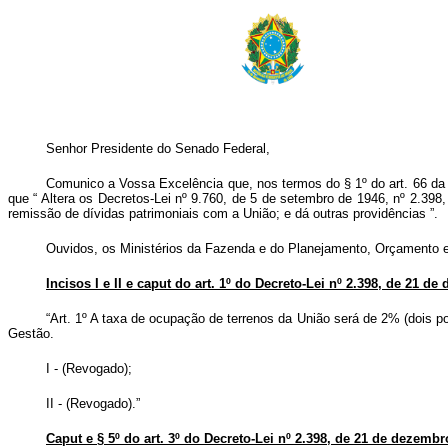
Senhor Presidente do Senado Federal,
Comunico a Vossa Excelência que, nos termos do § 1º do art. 66 da Co
que “
Altera os Decretos-Lei nº 9.760, de 5 de setembro de 1946, nº 2.398
remissão de dívidas patrimoniais com a União; e dá outras providências
”.
Ouvidos, os Ministérios da Fazenda e do Planejamento, Orçamento e G
Incisos I e II e caput do art. 1º do Decreto-Lei nº 2.398, de 21 de
“Art. 1º A taxa de ocupação de terrenos da União será de 2% (dois p
Gestão.
I - (Revogado);
II - (Revogado).”
Caput e § 5º do art. 3º do Decreto-Lei nº 2.398, de 21 de dezembro