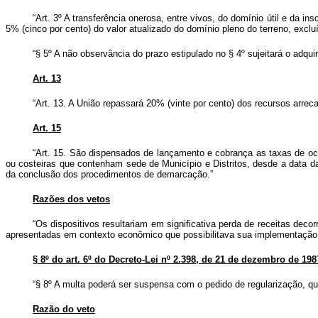
“Art. 3º A transferência onerosa, entre vivos, do domínio útil e da 
5% (cinco por cento) do valor atualizado do domínio pleno do terreno, excluí
“§ 5º A não observância do prazo estipulado no § 4º sujeitará o adqui
Art. 13
“Art. 13. A União repassará 20% (vinte por cento) dos recursos arr
Art. 15
“Art. 15. São dispensados de lançamento e cobrança as taxas de oc
ou costeiras que contenham sede de Município e Distritos, desde a data 
da conclusão dos procedimentos de demarcação.”
Razões dos vetos
“Os dispositivos resultariam em significativa perda de receitas dec
apresentadas em contexto econômico que possibilitava sua implementação, 
§ 8º do art. 6º do Decreto-Lei nº 2.398, de 21 de dezembro de 1987,
“§ 8º A multa poderá ser suspensa com o pedido de regularização, qu
Razão do veto