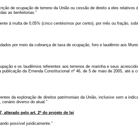
inscrição de ocupação de terreno da União ou cessão de direito a eles relativ
das as benfeitorias.”
rente à multa de 0,05% (cinco centésimos por cento), por mês ou fração, sobre
ecadados por meio da cobrança de taxa de ocupação, foro e laudêmio aos Muni
upação e os laudêmios referentes aos terrenos de marinha e seus acrescido
da publicação da Emenda Constitucional nº 46, de 5 de maio de 2005, até a 
orrentes da exploração de direitos patrimoniais da União, inclusive sem a i
cenário diverso do atual.”
 alterado pelo art. 2º do projeto de lei
ando possível juridicamente.”