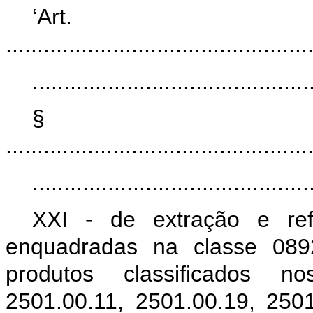
‘Ar
................................................
............................................
§
................................................
............................................
XXI - de extração e ref
enquadradas na classe 08
produtos classificados n
2501.00.11, 2501.00.19, 250