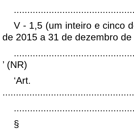
............................................
V - 1,5 (um inteiro e cinco 
de 2015 a 31 de dezembro de
............................................
’ (NR)
‘Art.
................................................
............................................
§