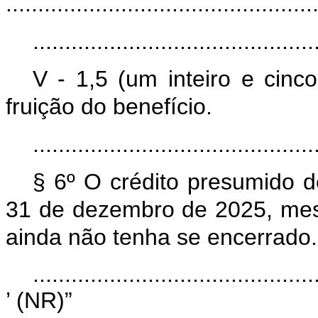
................................................
............................................
V - 1,5 (um inteiro e cin
fruição do benefício.
............................................
§ 6º O crédito presumido d
31 de dezembro de 2025, mes
ainda não tenha se encerrado.
............................................
’ (NR)”