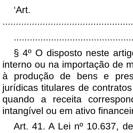
‘Ar
................................................
............................................
§ 4º O disposto neste arti
interno ou na importação de 
à produção de bens e prest
jurídicas titulares de contrat
quando a receita correspond
intangível ou em ativo financei
Art. 41. A Lei nº 10.637, 