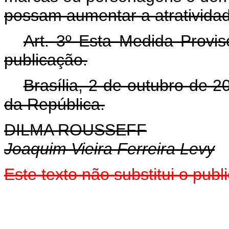
possam aumentar a atratividad
Art. 3º Esta Medida Provis
publicação.
Brasília, 2 de outubro de 
da República.
DILMA ROUSSEFF
Joaquim Vieira Ferreira Levy
Este texto não substitui o pu