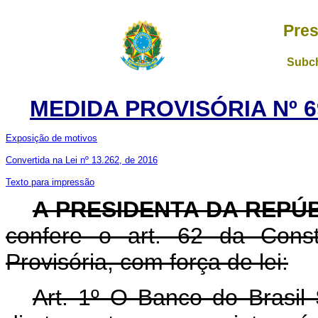
Pres
Subch
MEDIDA PROVISÓRIA Nº 6
Exposição de motivos
Convertida na Lei nº 13.262, de 2016
Texto para impressão
A PRESIDENTA DA REPÚ
confere o art. 62 da Const
Provisória, com força de lei:
Art. 1º O Banco do Brasil