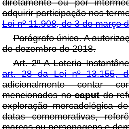
diretamente ou por intermé
adquirir participação nos term
Lei nº 11.908, de 3 de março
Parágrafo único. A autoriza
de dezembro de 2018.
Art. 2º A Loteria Instantân
art. 28 da Lei nº 13.155,
adicionalmente contar 
mencionados no
caput
do ref
exploração mercadológica de
datas comemorativas, referê
marcas ou personagens e dema