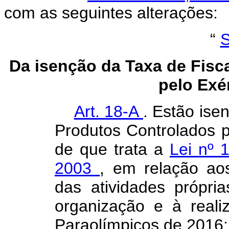
com as seguintes alterações:
“
S
Da isenção da Taxa de Fisc
pelo Exér
Art. 18-A
. Estão ise
Produtos Controlados pe
de que trata a
Lei nº 
2003
, em relação ao
das atividades própri
organização e à real
Paraolímpicos de 2016: