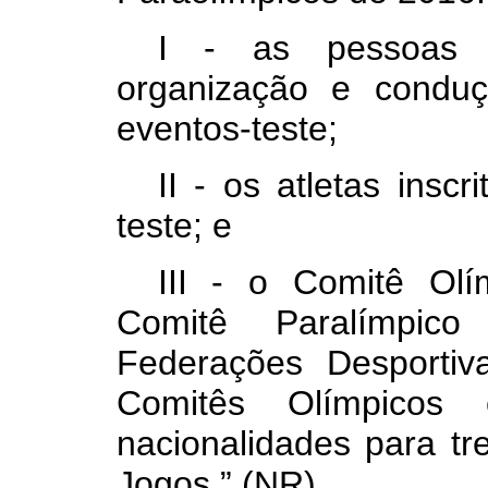
I - as pessoas ju
organização e condu
eventos-teste;
II - os atletas insc
teste; e
III - o Comitê Olí
Comitê Paralímpico
Federações Desportiv
Comitês Olímpicos 
nacionalidades para t
Jogos.” (NR)