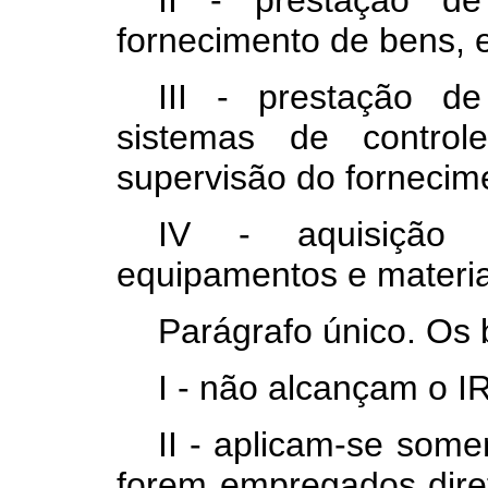
II - prestação de
fornecimento de bens, 
III - prestação d
sistemas de control
supervisão do fornecim
IV - aquisição 
equipamentos e materia
Parágrafo único. Os 
I - não alcançam o I
II - aplicam-se som
forem empregados diret