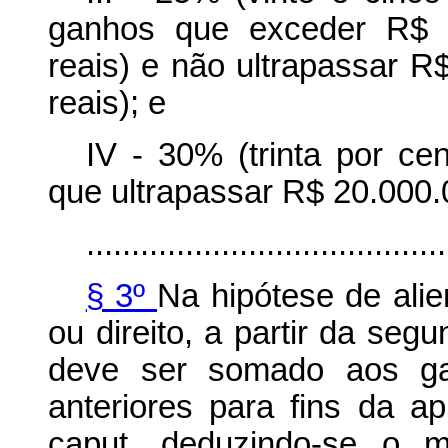
ganhos que exceder R$ 5
reais) e não ultrapassar R
reais); e
IV - 30% (trinta por ce
que ultrapassar R$ 20.000.0
........................................
§ 3º
Na hipótese de al
ou direito, a partir da seg
deve ser somado aos ga
anteriores para fins da 
caput, deduzindo-se o 