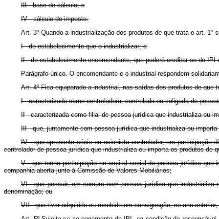
III - base de cálculo; e
IV - cálculo do imposto.
Art. 3º Quando a industrialização dos produtos de que trata o art. 1º
I - do estabelecimento que o industrializar; e
II - do estabelecimento encomendante, que poderá creditar-se do IPI 
Parágrafo único. O encomendante e o industrial respondem solidariam
Art. 4º Fica equiparado a industrial, nas saídas dos produtos de que t
I - caracterizada como controladora, controlada ou coligada de pessoa 
II - caracterizada como filial de pessoa jurídica que industrializa ou i
III - que, juntamente com pessoa jurídica que industrializa ou importa
IV - que apresente sócio ou acionista controlador, em participação d
controlador de pessoa jurídica que industrializa ou importa os produtos de qu
V - que tenha participação no capital social de pessoa jurídica que 
companhia aberta junto à Comissão de Valores Mobiliários;
VI - que possuir, em comum com pessoa jurídica que industrializa o
denominação; ou
VII - que tiver adquirido ou recebido em consignação, no ano anterior,
Art. 5º Sujeita-se ao pagamento do IPI, na condição de responsável