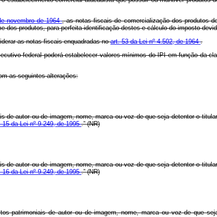
0 de novembro de 1964
, as notas fiscais de comercialização dos produtos de
 dos produtos, para perfeita identificação destes e cálculo do imposto devi
iderar as notas fiscais enquadradas no
art. 53 da Lei nº 4.502, de 1964
.
xecutivo federal poderá estabelecer valores mínimos do IPI em função da clas
com as seguintes alterações:
ais de autor ou de imagem, nome, marca ou voz de que seja detentor o titula
. 15 da Lei nº 9.249, de 1995
.” (NR)
ais de autor ou de imagem, nome, marca ou voz de que seja detentor o titula
. 16 da Lei nº 9.249, de 1995
.” (NR)
itos patrimoniais de autor ou de imagem, nome, marca ou voz de que seja 