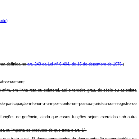
eito)
orma definida no
art. 243 da Lei nº 6.404, de 15 de dezembro de 1976
;
trativo comum;
fim, em linha reta ou colateral, até o terceiro grau, de sócio ou acionista
 de participação inferior a um por cento em pessoa jurídica com registro de
m funções de gerência, ainda que essas funções sejam exercidas sob outra
za ou importa os produtos de que trata o art. 1º.
 de que trata o art. 1º desacompanhados da documentação comprobatória de