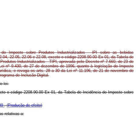
 do Imposto sobre Produtos Industrializados - IPI sobre as bebidas
2.04, 22.05, 22.06 e 22.08, exceto o código 2208.90.00 Ex 01, da Tabela de
Produtos Industrializados - TIPI, aprovada pelo Decreto nº 7.660, de 23 de
Lei nº 9.430, de 27 de dezembro de 1996, quanto à legislação do Imposto
ídica, e revoga os arts. 28 a 30 da Lei nº 11.196, de 21 de novembro de
ograma de Inclusão Digital.
e lei:
xceto o código 2208.90.00 Ex 01, da Tabela de Incidência do Imposto sobre
989
.
(Produção de efeito)
s relativas a: