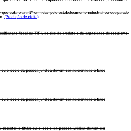
 que trata o art. 1º emitidas pelo estabelecimento industrial ou equiparado
do.
(Produção de efeito)
sificação fiscal na TIPI, do tipo de produto e da capacidade do recipiente.
r ou o sócio da pessoa jurídica devem ser adicionadas à base
r ou o sócio da pessoa jurídica devem ser adicionadas à base
detentor o titular ou o sócio da pessoa jurídica devem ser