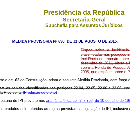
Presidência da República
Secretaria-Geral
Subchefia para Assuntos Jurídicos
MEDIDA PROVISÓRIA Nº 690, DE 31 DE AGOSTO DE 2015.
Dispõe sobre a incidência
classificadas nas posições 2
Incidência do Imposto sobre 
dezembro de 2011, altera a 
sobre a Renda de Pessoa Jur
2005, que dispõem sobre o Pr
ere o art. 62 da Constituição, adota a seguinte Medida Provisória, com força d
sobre as bebidas classificadas nas posições 22.04, 22.05, 22.06 e 22.08, e
da Provisória.
(Produção de efeito)
ibutário do IPI previsto nos
arts. 1º a 4º da Lei nº 7.798, de 10 de julho de 1
os produtos nele referidos as regras previstas na legislação do IPI, inclusive a