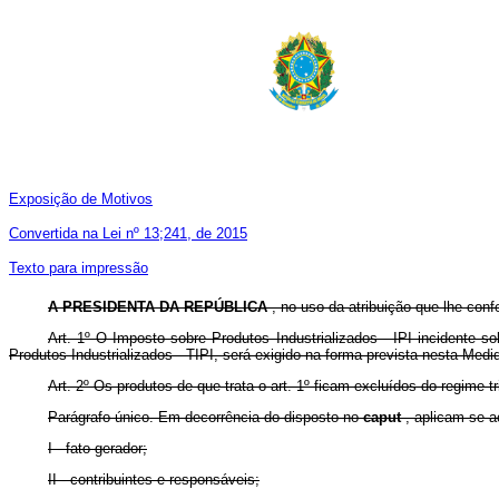
Exposição de Motivos
Convertida na Lei nº 13;241, de 2015
Texto para impressão
A
PRESIDENTA DA REPÚBLICA
, no uso da atribuição que lhe conf
Art. 1º O Imposto sobre Produtos Industrializados - IPI incidente 
Produtos Industrializados - TIPI, será exigido na forma prevista nesta Medi
Art. 2º
Os produtos de que trata o
art. 1º
ficam excluídos do regime tr
Parágrafo único. Em decorrência do disposto no
caput
, aplicam-se a
I - fato gerador;
II - contribuintes e responsáveis;