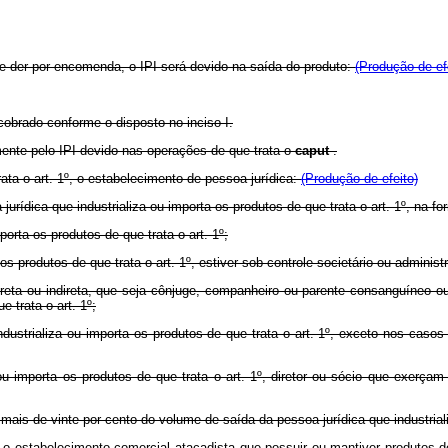
 se der por encomenda, o IPI será devido na saída do produto:
(Produção de ef
cobrado conforme o disposto no inciso I.
ente pelo IPI devido nas operações de que trata o
caput
.
rata o art. 1º, o estabelecimento de pessoa jurídica:
(Produção de efeito)
jurídica que industrializa ou importa os produtos de que trata o art. 1º, na f
mporta os produtos de que trata o art. 1º;
 os produtos de que trata o art. 1º, estiver sob controle societário ou adminis
ireta ou indireta, que seja cônjuge, companheiro ou parente consanguíneo ou a
e trata o art. 1º;
industrializa ou importa os produtos de que trata o art. 1º, exceto nos casos
u importa os produtos de que trata o art. 1º, diretor ou sócio que exerça
 mais de vinte por cento do volume de saída da pessoa jurídica que industriali
, o estabelecimento comercial atacadista que possuir ou mantiver produtos