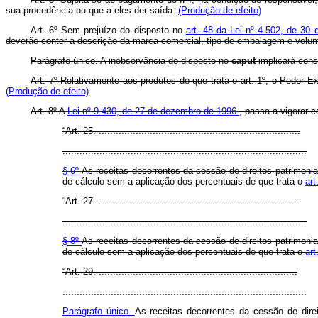
sua procedência ou que a eles der saída.
(Produção de efeito)
Art. 6º Sem prejuízo do disposto no
art. 48 da Lei nº 4.502, de 3
deverão conter a descrição da marca comercial, tipo de embalagem e volume
Parágrafo único. A inobservância do disposto no
caput
implicará cons
Art. 7º Relativamente aos produtos de que trata o art. 1º, o Poder E
(Produção de efeito)
Art. 8º A
Lei nº 9.430, de 27 de dezembro de 1996
, passa a vigorar 
“Art. 25. .......................................................................
......................................................................................
§ 6º
As receitas decorrentes da cessão de direitos patrimoni
de cálculo sem a aplicação dos percentuais de que trata o
art
“Art. 27. .......................................................................
......................................................................................
§ 8º
As receitas decorrentes da cessão de direitos patrimoni
de cálculo sem a aplicação dos percentuais de que trata o
art
“Art. 29. ......................................................................
......................................................................................
Parágrafo único.
As receitas decorrentes da cessão de dire