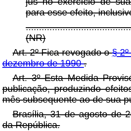
jus no exercício de sua
para esse efeito, inclusi
.......................................
(NR)
Art. 2º Fica revogado o
§ 2º
dezembro de 1990
.
Art. 3º Esta Medida Provis
publicação, produzindo efeito
mês subsequente ao de sua pu
Brasília, 31 de agosto de 
da República.