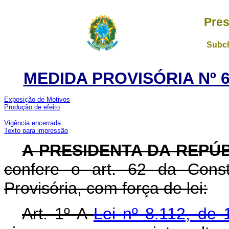
Pres
Subch
MEDIDA PROVISÓRIA Nº 6
Exposição de Motivos
Produção de efeito
Vigência encerrada
Texto para impressão
A
PRESIDENTA DA REPÚ
confere o art. 62 da Const
Provisória, com força de lei:
Art. 1º A
Lei nº 8.112, d