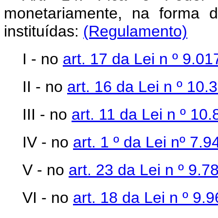
monetariamente, na forma d
instituídas:
(Regulamento)
I - no
art. 17 da Lei n
º 9.01
II - no
art. 16 da Lei n
º 10.
III - no
art. 11 da Lei n
º 10
IV - no
art. 1
º da Lei nº 7.
V - no
art. 23 da Lei n
º 9.7
VI - no
art. 18 da Lei n
º 9.