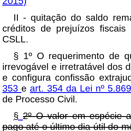
2015)
II - quitação do saldo rem
créditos de prejuízos fiscai
CSLL.
§ 1º O requerimento de q
irrevogável e irretratável dos 
e configura confissão extraj
353
e
art. 354 da Lei nº 5.86
de Processo Civil.
§
2º
O valor em espécie 
pago até o último dia útil do