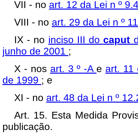
VII - no
art. 12 da Lei n
º 9.
VIII - no
art. 29 da Lei n
º 1
IX - no
inciso III do
caput
junho de 2001
;
X - nos
art. 3
º -A
e
art. 11
de 1999
; e
XI - no
art. 48 da Lei n
º 12
Art. 15. Esta Medida Provi
publicação.