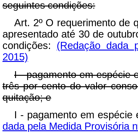
seguintes condições:
Art. 2º O requerimento de q
apresentado até 30 de outubr
condições:
(Redação dada p
2015)
I - pagamento em espécie e
três por cento do valor conso
quitação; e
I - pagamento em espécie 
dada pela Medida Provisória n