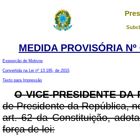
Pres
Subch
MEDIDA PROVISÓRIA Nº 6
Exposição de Motivos
Convertida na Lei nº 13.195, de 2015
Texto para Impressão
O VICE-PRESIDENTE DA
de Presidente da República, no
art. 62 da Constituição, adot
força de lei: