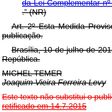
da Lei Complementar nº
.” (NR)
Art. 2º Esta Medida Provis
publicação.
Brasília, 10 de julho de 2
República.
MICHEL TEMER
Joaquim Vieira Ferreira Levy
Este texto não substitui o pu
retificado em 14.7.2015