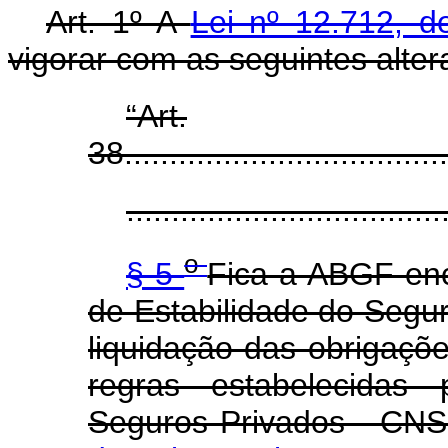
Art. 1º A
Lei nº 12.712, 
vigorar com as seguintes alter
“Art.
38....................................
...................................
o
§ 5
Fica a ABGF en
de Estabilidade do Segu
liquidação das obrigaçõ
regras estabelecidas
Seguros Privados - CNS