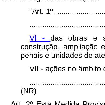
“Art. 1º .........................
...................................
VI -
das obras e s
construção, ampliação 
penais e unidades de at
VII - ações no âmbito
...................................
(NR)
Art. 2º Esta Medida Provis