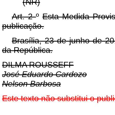
(NR)
Art. 2
º
Esta Medida Provis
publicação.
Brasília, 23 de junho de 2
da República.
DILMA ROUSSEFF
José Eduardo Cardozo
Nelson Barbosa
Este texto não substitui o pu