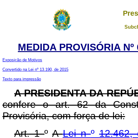
Pres
Subch
MEDIDA PROVISÓRIA Nº 6
Exposição de Motivos
Convertido na Lei nº 13.190, de 2015
Texto para impressão
A
PRESIDENTA DA REPÚ
confere o art. 62 da Const
Provisória, com força de lei:
Art. 1
º
A
Lei n
º
12.462,