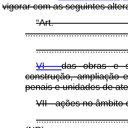
vigorar com as seguintes alter
“A
........................................
...................................
VI -
das obras e s
construção, ampliação 
penais e unidades de at
VII - ações no âmbito
...................................