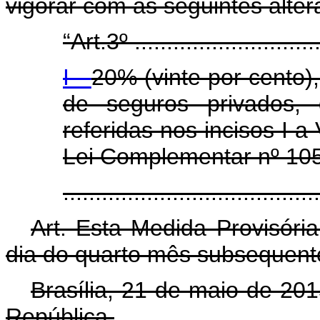
vigorar com as seguintes alter
“Art.3º ..............................
I -
20% (vinte por cento)
de seguros privados, 
referidas nos incisos I a 
Lei Complementar nº 105,
......................................
Art. Esta Medida Provisória
dia do quarto mês subsequent
Brasília, 21 de maio de 20
República.