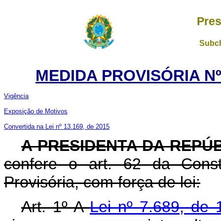
Pres
Subch
MEDIDA PROVISÓRIA Nº 
Vigência
Exposição de Motivos
Convertida na Lei nº 13.169, de 2015
A PRESIDENTA DA REPÚ
confere o art. 62 da Const
Provisória, com força de lei:
Art. 1º A
Lei nº 7.689, d