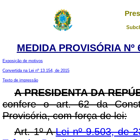
Pres
Subch
MEDIDA PROVISÓRIA Nº 6
Exposição de motivos
Convertida na Lei nº 13.154, de 2015
Texto de impressão
A PRESIDENTA DA REPÚ
confere o art. 62 da Const
Provisória, com força de lei:
Art. 1º A
Lei nº
9.503, de 