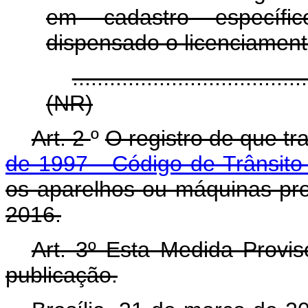
em cadastro específic
dispensado o licenciamen
......................................
(NR)
Art. 2
º
O registro de que tr
de 1997 - Código de Trânsito 
os aparelhos ou máquinas prod
2016.
Art. 3º Esta Medida Provis
publicação.