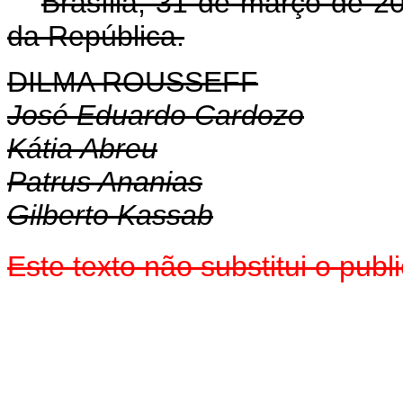
Brasília, 31 de março de 
da República.
DILMA ROUSSEFF
José Eduardo Cardozo
Kátia Abreu
Patrus Ananias
Gilberto Kassab
Este texto não substitui o pu