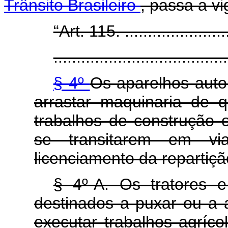
Trânsito Brasileiro
, passa a v
“Art. 115. ........................
......................................
§ 4º
Os aparelhos auto
arrastar maquinaria de 
trabalhos de construção 
se transitarem em vi
licenciamento da repartiç
§ 4º-A. Os tratores 
destinados a puxar ou a a
executar trabalhos agríco