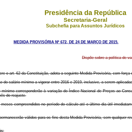
Presidência da República
Secretaria-Geral
Subchefia para Assuntos Jurídicos
MEDIDA PROVISÓRIA Nº 672, DE 24 DE MARÇO DE 2015.
Dispõe sobre a política de v
ere o art. 62 da Constituição, adota a seguinte Medida Provisória, com força d
ção do salário mínimo a vigorar entre 2016 e 2019, inclusive, a serem aplicada
io mínimo corresponderão à variação do Índice Nacional de Preços ao Consum
ês do reajuste.
meses compreendidos no período do cálculo até o último dia útil imediatamen
os permanecerão válidos para os fins desta Medida Provisória, sem qualquer 
is: