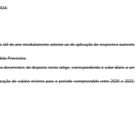
2014;
dia útil do ano imediatamente anterior ao de aplicação do respectivo aumento
ida Provisória.
mo decorrentes do disposto neste artigo, correspondendo o valor diário a um
ização do salário mínimo para o período compreendido entre 2020 e 2023,