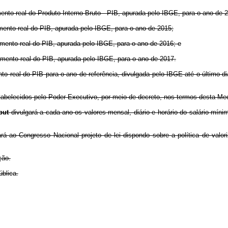
mento real do Produto Interno Bruto - PIB, apurada pelo IBGE, para o ano de 
imento real do PIB, apurada pelo IBGE, para o ano de 2015;
cimento real do PIB, apurada pelo IBGE, para o ano de 2016; e
cimento real do PIB, apurada pelo IBGE, para o ano de 2017.
ento real do PIB para o ano de referência, divulgada pelo IBGE até o último 
stabelecidos pelo Poder Executivo, por meio de decreto, nos termos desta Med
put
divulgará a cada ano os valores mensal, diário e horário do salário míni
á ao Congresso Nacional projeto de lei dispondo sobre a política de valor
ção.
blica.