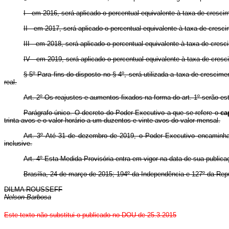
I - em 2016, será aplicado o percentual equivalente à taxa de cresci
II - em 2017, será aplicado o percentual equivalente à taxa de cresc
III - em 2018, será aplicado o percentual equivalente à taxa de cres
IV - em 2019, será aplicado o percentual equivalente à taxa de cres
§ 5º Para fins do disposto no § 4º, será utilizada a taxa de crescim
real.
Art. 2º Os reajustes e aumentos fixados na forma do art. 1º serão e
Parágrafo único. O decreto do Poder Executivo a que se refere o
ca
trinta avos e o valor horário a um duzentos e vinte avos do valor mensal.
Art. 3º Até 31 de dezembro de 2019, o Poder Executivo encaminhar
inclusive.
Art. 4º Esta Medida Provisória entra em vigor na data de sua publica
Brasília, 24 de março de 2015; 194º da Independência e 127º da Repú
DILMA ROUSSEFF
Nelson Barbosa
Este texto não substitui o publicado no DOU de 25.3.2015