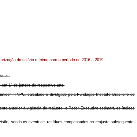
alorização do salário mínimo para o período de 2016 a 2019.
e lei:
s em 1º de janeiro do respectivo ano.
idor - INPC, calculado e divulgado pela Fundação Instituto Brasileiro de
te anterior à vigência do reajuste, o Poder Executivo estimará os índices
revisão, sendo os eventuais resíduos compensados no reajuste subsequente,