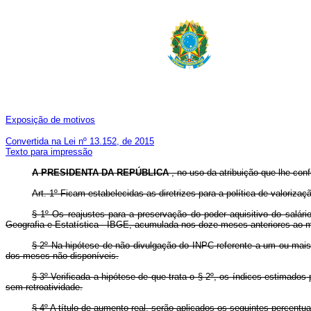
Exposição de motivos
Convertida na Lei nº 13.152, de 2015
Texto para impressão
A PRESIDENTA DA REPÚBLICA
, no uso da atribuição que lhe conf
Art. 1º Ficam estabelecidas as diretrizes para a política de valoriza
§ 1º Os reajustes para a preservação do poder aquisitivo do salár
Geografia e Estatística - IBGE, acumulada nos doze meses anteriores ao m
§ 2º Na hipótese de não divulgação do INPC referente a um ou mais 
dos meses não disponíveis.
§ 3º Verificada a hipótese de que trata o § 2º, os índices estimad
sem retroatividade.
§ 4º A título de aumento real, serão aplicados os seguintes percentua