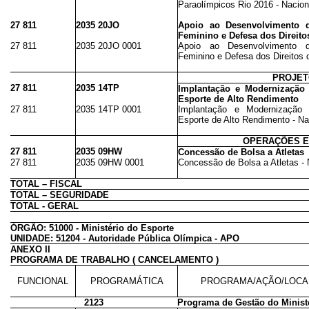
Paraolímpicos Rio 2016 - Nacion
27 811
2035 20JO
Apoio ao Desenvolvimento 
Feminino e Defesa dos Direito
27 811
2035 20JO 0001
Apoio ao Desenvolvimento 
Feminino e Defesa dos Direitos 
PROJE
27 811
2035 14TP
Implantação e Modernização d
Esporte de Alto Rendimento
27 811
2035 14TP 0001
Implantação e Modernização d
Esporte de Alto Rendimento - Na
OPERAÇÕES E
27 811
2035 09HW
Concessão de Bolsa a Atletas
27 811
2035 09HW 0001
Concessão de Bolsa a Atletas - 
TOTAL – FISCAL
TOTAL – SEGURIDADE
TOTAL - GERAL
ÓRGÃO: 51000 - Ministério do Esporte
UNIDADE: 51204 - Autoridade Pública Olímpica - APO
ANEXO II
PROGRAMA DE TRABALHO ( CANCELAMENTO )
FUNCIONAL
PROGRAMÁTICA
PROGRAMA/AÇÃO/LOCA
2123
Programa de Gestão do Minist