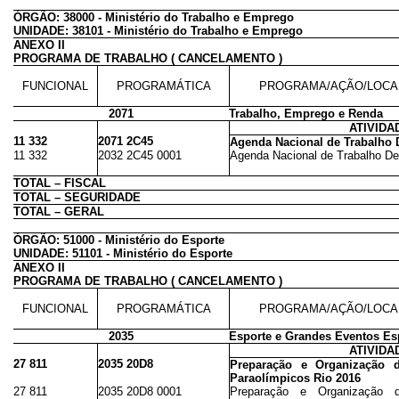
ÓRGÃO: 38000 - Ministério do Trabalho e Emprego
UNIDADE: 38101 - Ministério do Trabalho e Emprego
ANEXO II
PROGRAMA DE TRABALHO ( CANCELAMENTO )
FUNCIONAL
PROGRAMÁTICA
PROGRAMA/AÇÃO/LOCA
2071
Trabalho, Emprego e Renda
ATIVIDA
11 332
2071 2C45
Agenda Nacional de Trabalho 
11 332
2032 2C45 0001
Agenda Nacional de Trabalho De
TOTAL – FISCAL
TOTAL – SEGURIDADE
TOTAL – GERAL
ÓRGÃO: 51000 - Ministério do Esporte
UNIDADE: 51101 - Ministério do Esporte
ANEXO II
PROGRAMA DE TRABALHO ( CANCELAMENTO )
FUNCIONAL
PROGRAMÁTICA
PROGRAMA/AÇÃO/LOCA
2035
Esporte e Grandes Eventos Es
ATIVIDA
27 811
2035 20D8
Preparação e Organização 
Paraolímpicos Rio 2016
27 811
2035 20D8 0001
Preparação e Organização 