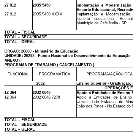
27 812
2035 5450
Implantação e Modernização d
Esporte Educacional, Recreati
27 812
2035 5450 XXXX
Implantação e Modernização d
Esporte Educacional, Recr
Município de Cafelândia - SP
TOTAL – FISCAL
TOTAL – SEGURIDADE
TOTAL – GERAL
ÓRGÃO: 26000 - Ministério da Educação
UNIDADE: 26298 - Fundo Nacional de Desenvolvimento da Educação
ANEXO II
PROGRAMA DE TRABALHO ( CANCELAMENTO )
FUNCIONAL
PROGRAMÁTICA
PROGRAMA/AÇÃO/LOCA
2032
Ensino Superior - Graduação,
OPERAÇÕES E
12 364
2032 0048
Apoio a Entidades de Ensino 
12 364
2032 0048 7278
Apoio a Entidades de Ensino 
Universidade Estadual do M
João dos Patos - No Estado do
TOTAL – FISCAL
TOTAL – SEGURIDADE
TOTAL – GERAL