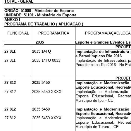
TOTAL - GERAL
ÓRGÃO: 51000 - Ministério do Esporte
UNIDADE: 51101 - Ministério do Esporte
ANEXO I
PROGRAMA DE TRABALHO ( APLICAÇÃO )
FUNCIONAL
PROGRAMÁTICA
PROGRAMA/AÇÃO/LOCA
2035
Esporte e Grandes Eventos Es
PROJE
27 811
2035 14TQ
Implantação de Infraestrutura
e Paraolímpicos Rio 2016
27 811
2035 14TQ 0033
Implantação de Infraestrutura 
Paraolímpicos Rio 2016 - No Est
PROJE
27 812
2035 5450
Implantação e Modernização d
Esporte Educacional, Recreati
27 812
2035 5450 XXXX
Implantação e Modernização d
Esporte Educacional, Recr
Município de Ipu – CE
27 812
2035 5450
Implantação e Modernização d
Esporte Educacional, Recreati
27 812
2035 5450 XXXX
Implantação e Modernização d
Esporte Educacional, Recr
Município de Tururu – CE