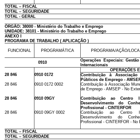
TOTAL – FISCAL
TOTAL – SEGURIDADE
TOTAL - GERAL
ÓRGÃO: 38000 - Ministério do Trabalho e Emprego
UNIDADE: 38101 - Ministério do Trabalho e Emprego
ANEXO I
PROGRAMA DE TRABALHO ( APLICAÇÃO )
FUNCIONAL
PROGRAMÁTICA
PROGRAMA/AÇÃO/LOCA
Operações Especiais: Gestã
0910
Internacionais
OPERAÇÕES E
28 846
0910 0172
Contribuição à Associação
Públicos de Emprego - AMSE
28 846
0910 0172 0002
Contribuição à Associação Mund
de Emprego - AMSEP - No Exter
28 846
0910 09GY
Contribuição ao Centro I
Desenvolvimento do Conh
Profissional - CINTERFOR
28 846
0910 09GY 0002
Contribuição ao Centro I
Desenvolvimento do Conh
Profissional - CINTERFOR - No E
TOTAL – FISCAL
TOTAL – SEGURIDADE