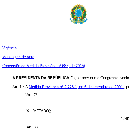
Vigência
Mensagem de veto
Conversão de Medida Provisória nº 687, de 2015)
A PRESIDENTA DA REPÚBLICA
Faço saber que o Congresso Nacion
o
Art.
1
A
Medida Provisória nº 2.228-1, de 6 de setembro de 2001
, p
“Art. 7º ..........................................................................
..........................................................................................
IX - (VETADO);
...................................................................................” (N
“Art. 33. ........................................................................