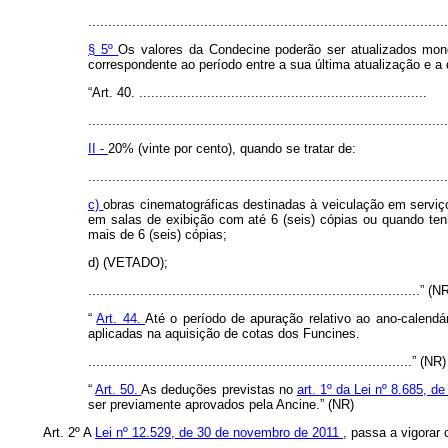
..........................................................................................
§ 5º
Os valores da Condecine poderão ser atualizados mone
correspondente ao período entre a sua última atualização e a
“Art. 40. ........................................................................
..........................................................................................
II -
20% (vinte por cento), quando se tratar de:
..........................................................................................
c)
obras cinematográficas destinadas à veiculação em servi
em salas de exibição com até 6 (seis) cópias ou quando te
mais de 6 (seis) cópias;
d) (VETADO);
...................................................................................” (N
“
Art. 44.
Até o período de apuração relativo ao ano-calendár
aplicadas na aquisição de cotas dos Funcines.
.................................................................................” (NR)
“
Art. 50.
As deduções previstas no
art. 1º da Lei nº 8.685, d
ser previamente aprovados pela Ancine.” (NR)
Art. 2º A
Lei nº 12.529, de 30 de novembro de 2011
, passa a vigorar