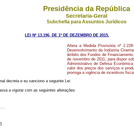
Presidência da República
Secretaria-Geral
Subchefia para Assuntos Jurídicos
LEI Nº 13.196, DE 1º DE DEZEMBRO DE 2015.
Altera a Medida Provisória nº 2.228
Desenvolvimento da Indústria Cinemato
âmbito dos Fundos de Financiamento d
de novembro de 2011, para dispor so
Administrativo de Defesa Econômica 
valor dos preços dos serviços e produ
prorroga a vigência de incentivos fisca
al decreta e eu sanciono a seguinte Lei:
assa a vigorar com as seguintes alterações:
....
R)