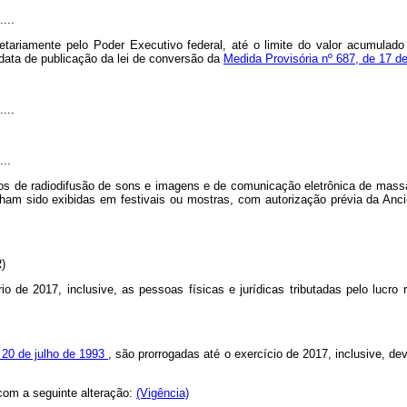
....
tariamente pelo Poder Executivo federal, até o limite do valor acumulad
 data de publicação da lei de conversão da
Medida Provisória nº 687, de 17 d
....
...
ços de radiodifusão de sons e imagens e de comunicação eletrônica de mass
nham sido exibidas em festivais ou mostras, com autorização prévia da Anc
R)
io de 2017, inclusive, as pessoas físicas e jurídicas tributadas pelo lucro
e 20 de julho de 1993
, são prorrogadas até o exercício de 2017, inclusive, d
 com a seguinte alteração:
(Vigência)