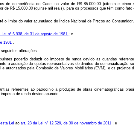
sos de competência do Cade, no valor de R$ 85.000,00 (oitenta e cinco 
lor de R$ 15.000,00 (quinze mil reais), para os processos que têm como fato 
até o limite do valor acumulado do Índice Nacional de Preços ao Consumidor
a Lei nº 6.938, de 31 de agosto de 1981
; e
 de 1981
.
 seguintes alterações:
ribuintes poderão deduzir do imposto de renda devido as quantias referent
ante a aquisição de quotas representativas de direitos de comercialização s
ei e autorizados pela Comissão de Valores Mobiliários (CVM), e os projeto
antias referentes ao patrocínio à produção de obras cinematográficas bras
 imposto de renda devido apurado:
 desta Lei
ao
art. 23 da Lei nº 12.529, de 30 de novembro de 2011
; e