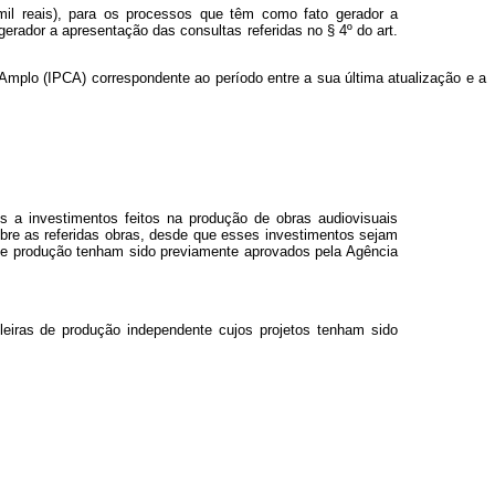
mil reais), para os processos que têm como fato gerador a
gerador a apresentação das consultas referidas no § 4º do art.
 Amplo (IPCA) correspondente ao período entre a sua última atualização e a
es a investimentos feitos na produção de obras audiovisuais
obre as referidas obras, desde que esses investimentos sejam
s de produção tenham sido previamente aprovados pela Agência
ileiras de produção independente cujos projetos tenham sido