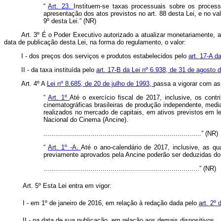
“
Art. 23.
Instituem-se taxas processuais sobre os proces
apresentação dos atos previstos no art. 88 desta Lei, e no va
9º desta Lei.” (NR)
Art. 3º É o Poder Executivo autorizado a atualizar monetariamente, 
data de publicação desta Lei, na forma do regulamento, o valor:
I - dos preços dos serviços e produtos estabelecidos pelo
art. 17-A d
II - da taxa instituída pelo
art. 17-B da Lei nº 6.938, de 31 de agosto
Art. 4º A
Lei nº 8.685, de 20 de julho de 1993,
passa a vigorar com as
“
Art. 1º
Até o exercício fiscal de 2017, inclusive, os cont
cinematográficas brasileiras de produção independente, medi
realizados no mercado de capitais, em ativos previstos em l
Nacional do Cinema (Ancine).
................................................................................” (NR)
“
Art. 1º -A.
Até o ano-calendário de 2017, inclusive, as qu
previamente aprovados pela Ancine poderão ser deduzidas do
...............................................................................” (NR)
Art. 5º Esta Lei entra em vigor:
I - em 1º de janeiro de 2016, em relação à redação dada pelo
art. 2º
II - na data de sua publicação, em relação aos demais dispositivos.