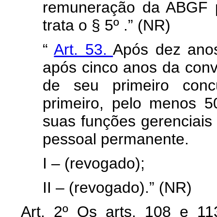
remuneração da ABGF p
trata o § 5º .” (NR)
“
Art. 53.
Após dez anos
após cinco anos da con
de seu primeiro conc
primeiro, pelo menos 5
suas funções gerenciais
pessoal permanente.
I – (revogado);
II – (revogado).” (NR)
Art. 2º Os arts. 108 e 1