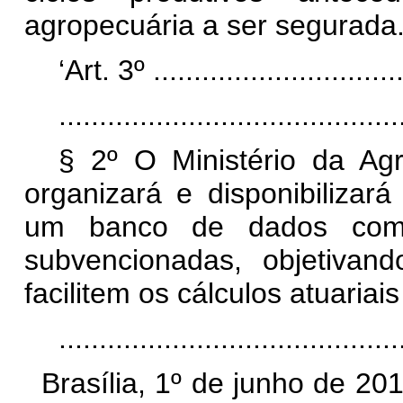
agropecuária a ser segurada
‘Art. 3º ................................
..........................................
§ 2º O Ministério da Agr
organizará e disponibiliza
um banco de dados com 
subvencionadas, objetivand
facilitem os cálculos atuariai
........................................
Brasília, 1º de junho de 2