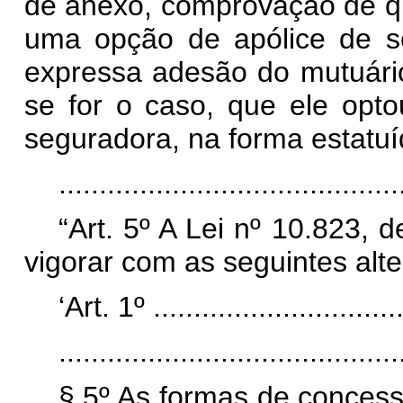
de anexo, comprovação de qu
uma opção de apólice de s
expressa adesão do mutuário
se for o caso, que ele opto
seguradora, na forma estatuíd
..........................................
“Art. 5º A Lei nº 10.823,
vigorar com as seguintes alt
‘Art. 1º ................................
..........................................
§ 5º As formas de conces