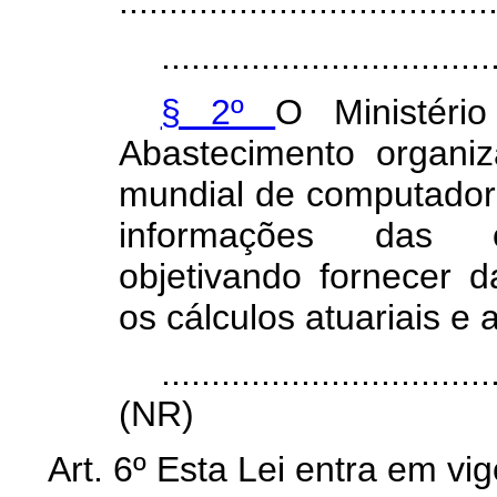
.....................................
.................................
§ 2º
O Ministério
Abastecimento organiz
mundial de computado
informações das o
objetivando fornecer da
os cálculos atuariais e 
.................................
(NR)
Art.
6º Esta Lei entra em vi