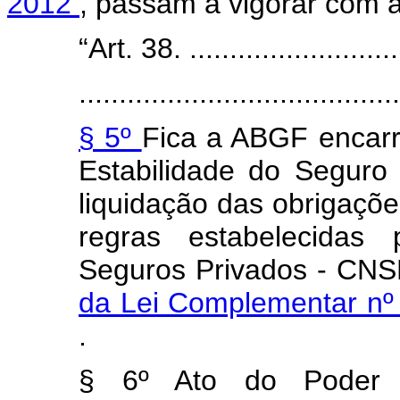
2012
, passam a vigorar com a
“Art. 38. ............................
........................................
§ 5º
Fica a ABGF encar
Estabilidade do Seguro
liquidação das obrigaçõ
regras estabelecidas
Seguros Privados - CNS
da Lei Complementar nº
.
§ 6º Ato do Poder E