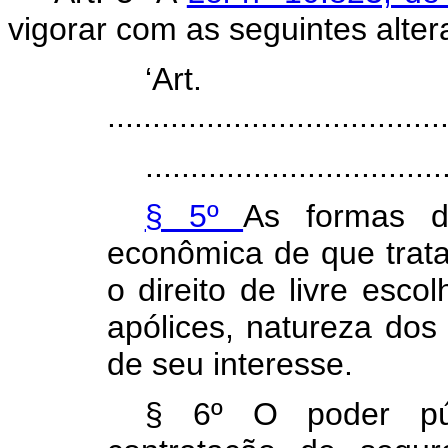
vigorar com as seguintes alte
‘Ar
.....................................
.................................
§ 5º
As formas d
econômica de que trata
o direito de livre esco
apólices, natureza dos
de seu interesse.
§ 6º O poder púb