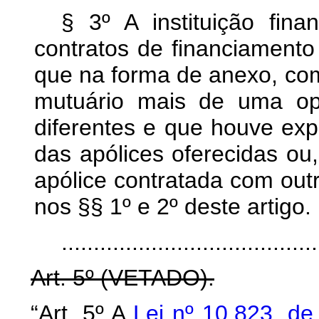
§ 3º A instituição fina
contratos de financiamento
que na forma de anexo, com
mutuário mais de uma op
diferentes e que houve ex
das apólices oferecidas ou,
apólice contratada com out
nos §§ 1º e 2º deste artigo.
........................................
Art. 5º (VETADO).
“Art. 5º A
Lei nº 10.823, d