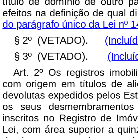
título de domínio de outro par
efeitos na definição de qual
do parágrafo único da Lei nº 
§ 2º (VETADO).
(Incluí
§ 3º (VETADO).
(Inclu
Art. 2º Os registros imobil
com origem em títulos de al
devolutas expedidos pelos Esta
os seus desmembramentos 
inscritos no Registro de Imó
Lei, com área superior a quinz