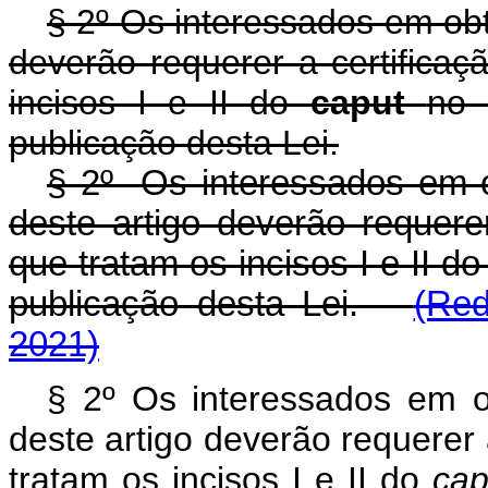
§ 2º Os interessados em obt
deverão requerer a certificaç
incisos I e II do
caput
no 
publicação desta Lei.
§ 2º Os interessados em ob
deste artigo deverão requere
que tratam os incisos I e II d
publicação desta Lei.
(Red
2021)
§ 2º Os interessados em ob
deste artigo deverão requerer 
tratam os incisos I e II do
cap