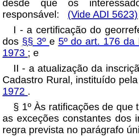
desde que os interessad
responsável:
(Vide ADI 5623)
I - a certificação do georr
dos
§§ 3º
e
5º do art. 176 da
1973
; e
II - a atualização da inscr
Cadastro Rural, instituído pel
1972
.
§ 1º Às ratificações de que 
as exceções constantes dos in
regra prevista no parágrafo ú