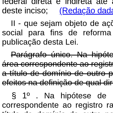
federal direta e indireta at
deste inciso;
(Redação dada 
II - que sejam objeto de aç
social para fins de reform
publicação desta Lei.
Parágrafo único. Na hipót
área correspondente ao registr
a título de domínio de outro pa
efeitos na definição de qual di
§ 1º .
Na hipótese de 
correspondente ao registro r