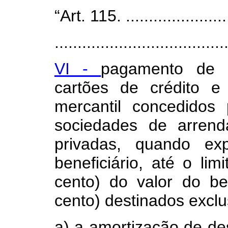
“Art. 115. ........................
.....................................
VI -
pagamento de e
cartões de crédito 
mercantil concedidos p
sociedades de arrend
privadas, quando ex
beneficiário, até o lim
cento) do valor do be
cento) destinados excl
a) a amortização de de