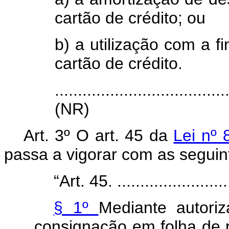
cartão de crédito; ou
b) a utilização com a f
cartão de crédito.
.....................................
(NR)
Art. 3º O art. 45 da
Lei nº
passa a vigorar com as seguin
“Art. 45. ..........................
§ 1º
Mediante autori
consignação em folha de 