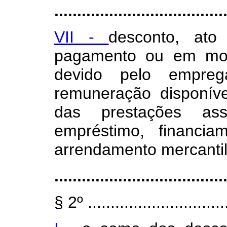
.....................................
VII -
desconto, ato
pagamento ou em mom
devido pelo empre
remuneração disponíve
das prestações a
empréstimo, financia
arrendamento mercantil
.....................................
§ 2º ...............................