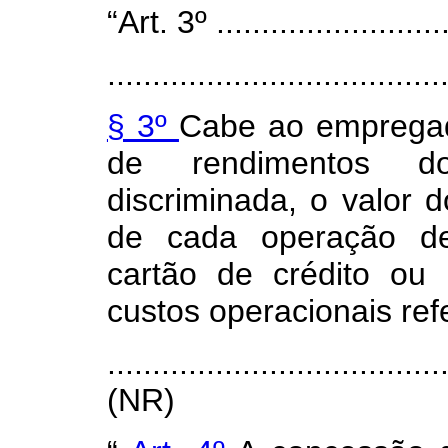
“Art. 3º ...........................
.....................................
§ 3º
Cabe ao empregad
de rendimentos d
discriminada, o valor 
de cada operação de
cartão de crédito ou
custos operacionais refe
.....................................
(NR)