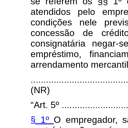
se referem os §§ 1º
atendidos pelo empr
condições nele previ
concessão de crédit
consignatária negar-
empréstimo, financia
arrendamento mercantil
.....................................
(NR)
“Art. 5º ...........................
§ 1º
O empregador, sa