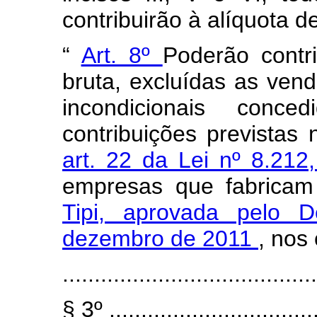
contribuirão à alíquota d
“
Art. 8º
Poderão contri
bruta, excluídas as ven
incondicionais conce
contribuições previstas
art. 22 da Lei nº 8.21
empresas que fabricam 
Tipi, aprovada pelo 
dezembro de 2011
, nos
........................................
§ 3º .................................