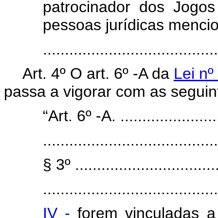
patrocinador dos Jogos
pessoas jurídicas mencio
......................................
Art. 4º O art. 6º -A da
Lei nº
passa a vigorar com as seguin
“Art. 6º -A. ........................
........................................
§ 3º .................................
........................................
IV -
forem vinculadas a