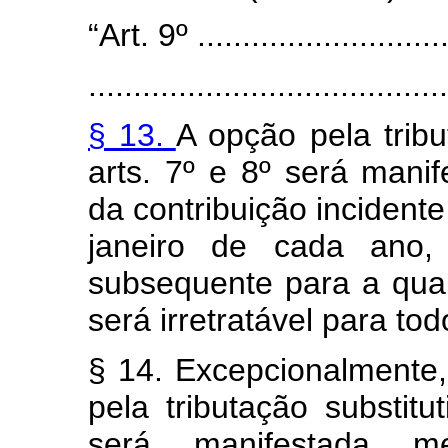
“Art. 9º .............................
........................................
§ 13.
A opção pela tribu
arts. 7º e 8º será man
da contribuição incidente
janeiro de cada ano,
subsequente para a qual
será irretratável para to
§ 14. Excepcionalmente
pela tributação substitu
será manifestada 