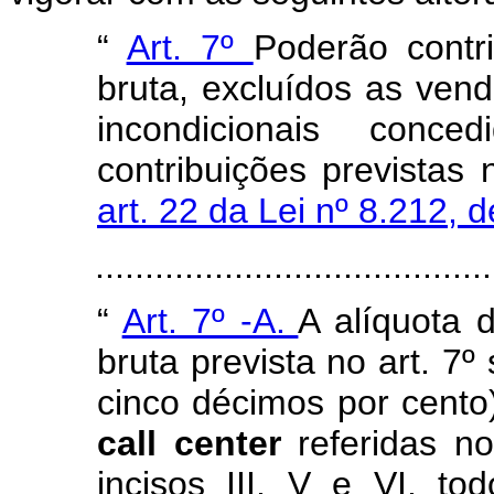
“
Art. 7º
Poderão contri
bruta, excluídos as ven
incondicionais conce
contribuições previstas
art. 22 da Lei nº 8.212, 
......................................
“
Art. 7º -A.
A alíquota 
bruta prevista no art. 7º
cinco décimos por cento
call center
referidas n
incisos III, V e VI, t