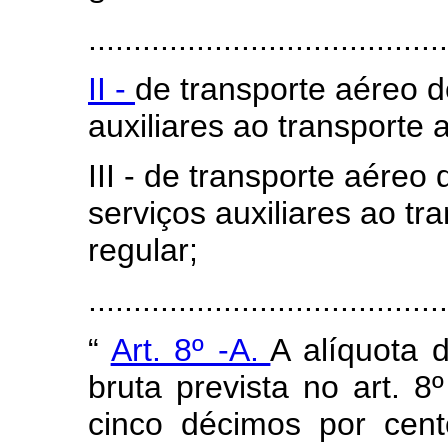
........................................
II -
de transporte aéreo d
auxiliares ao transporte 
III - de transporte aéreo
serviços auxiliares ao t
regular;
......................................
“
Art. 8º -A.
A alíquota 
bruta prevista no art. 8
cinco décimos por cen