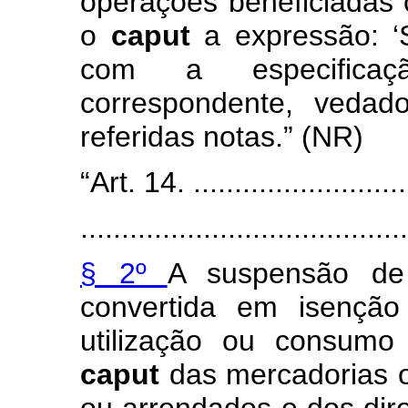
operações beneficiadas
o
caput
a expressão: ‘
com a especificaç
correspondente, vedad
referidas notas.” (NR)
“Art. 14. ............................
........................................
§ 2º
A suspensão de 
convertida em isençã
utilização ou consumo 
caput
das mercadorias o