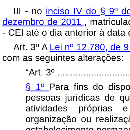
III - no
inciso IV do § 9º d
dezembro de 2011
, matricul
- CEI até o dia anterior à data 
Art. 3º A
Lei nº 12.780, de 
com as seguintes alterações:
“Art. 3º .............................
§ 1º
Para fins do disp
pessoas jurídicas de q
atividades próprias 
organização ou realiza
estabelecimento perman