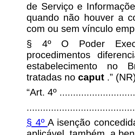
de Serviço e Informaçõe
quando não houver a co
com ou sem vínculo empr
§ 4º O Poder Execu
procedimentos diferenc
estabelecimento no Br
tratadas no
caput
.” (NR
“Art. 4º .............................
........................................
§ 4º
A isenção concedid
aplicável, também, a ben