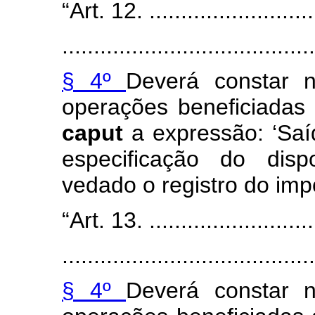
“Art. 12. ............................
........................................
§ 4º
Deverá constar n
operações beneficiadas
caput
a expressão: ‘Saí
especificação do dispo
vedado o registro do imp
“Art. 13. ............................
........................................
§ 4º
Deverá constar n