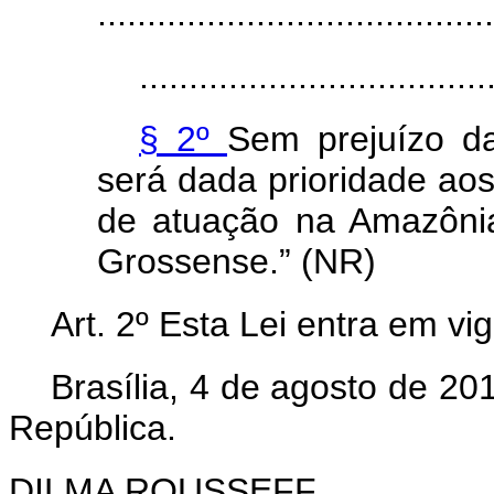
........................................
...................................
§ 2º
Sem prejuízo d
será dada prioridade ao
de atuação na Amazôni
Grossense.” (NR)
Art. 2º Esta Lei entra em vi
Brasília, 4 de agosto de 2
República.
DILMA ROUSSEFF