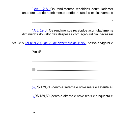
..............................................................................
“
Art. 12-A.
Os rendimentos recebidos acumuladament
anteriores ao do recebimento, serão tributados exclusivamen
..............................................................................
“
Art. 12-B.
Os rendimentos recebidos acumuladamente, 
diminuídos do valor das despesas com ação judicial necessári
Art. 3º
A
Lei nº 9.250, de 26 de dezembro de 1995
, passa a vigorar 
“Art.4º ......................................................................
................................................................................
III- ...........................................................................
................................................................................
h)
R$ 179,71 (cento e setenta e nove reais e setenta 
i)
R$ 189,59 (cento e oitenta e nove reais e cinquenta e
................................................................................