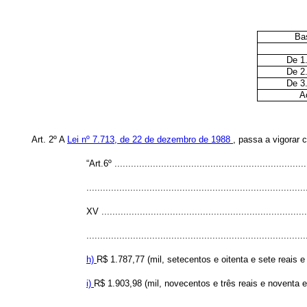
Bas
De 1
De 2
De 3
A
Art. 2º A
Lei nº 7.713, de 22 de dezembro de 1988
, passa a vigorar 
“Art.6º ......................................................................
................................................................................
XV ...........................................................................
................................................................................
h)
R$ 1.787,77 (mil, setecentos e oitenta e sete reais 
i)
R$ 1.903,98 (mil, novecentos e três reais e noventa e