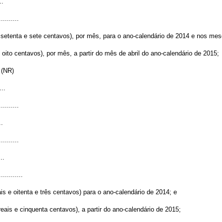
..
..........
e setenta e sete centavos), por mês, para o ano-calendário de 2014 e nos me
 oito centavos), por mês, a partir do mês de abril do ano-calendário de 2015;
.” (NR)
...
..........
..
..........
...
............
ais e oitenta e três centavos) para o ano-calendário de 2014; e
eais e cinquenta centavos), a partir do ano-calendário de 2015;