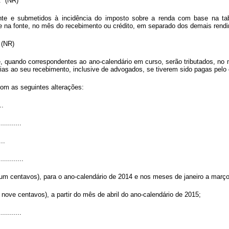
...” (NR)
e e submetidos à incidência do imposto sobre a renda com base na tabe
te na fonte, no mês do recebimento ou crédito, em separado dos demais ren
.” (NR)
quando correspondentes ao ano-calendário em curso, serão tributados, no mê
as ao seu recebimento, inclusive de advogados, se tiverem sido pagas pelo 
com as seguintes alterações:
..
...........
...
............
e um centavos),
para o ano-calendário de 2014 e nos meses de janeiro a março
 nove centavos), a partir do mês de abril do ano-calendário de 2015;
...........