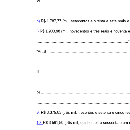
VI- ...........................................................................
................................................................................
h)
R$ 1.787,77 (mil, setecentos e oitenta e sete reais 
i)
R$ 1.903,98 (mil, novecentos e três reais e noventa e
..............................................................................
“Art.8º ......................................................................
................................................................................
II- ............................................................................
................................................................................
b) ............................................................................
................................................................................
9.
R$ 3.375,83 (três mil, trezentos e setenta e cinco re
10.
R$ 3.561,50 (três mil, quinhentos e sessenta e um r