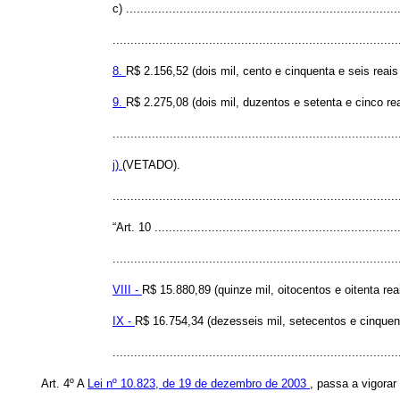
c) ............................................................................
................................................................................
8.
R$ 2.156,52 (dois mil, cento e cinquenta e seis reai
9.
R$ 2.275,08 (dois mil, duzentos e setenta e cinco rea
................................................................................
j)
(VETADO).
..............................................................................
“Art. 10 ....................................................................
................................................................................
VIII -
R$ 15.880,89 (quinze mil, oitocentos e oitenta re
IX -
R$ 16.754,34 (dezesseis mil, setecentos e cinquenta
..............................................................................
Art. 4º
A
Lei nº 10.823, de 19 de dezembro de 2003
, passa a vigorar