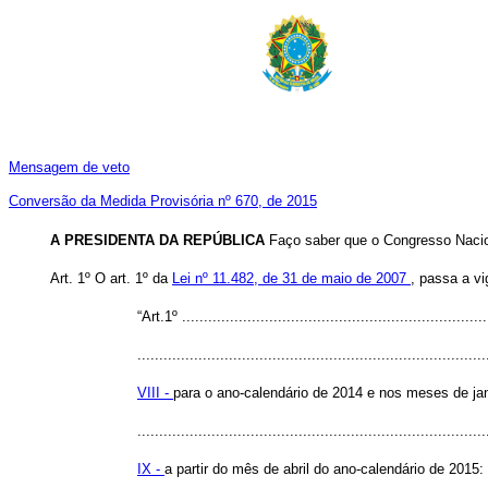
Mensagem de veto
Conversão da Medida Provisória nº 670, de 2015
A PRESIDENTA DA REPÚBLICA
Faço saber que o Congresso Nacion
Art. 1º
O art. 1º da
Lei nº 11.482, de 31 de maio de 2007
, passa a vi
“Art.1º ......................................................................
................................................................................
VIII -
para o ano-calendário de 2014 e nos meses de ja
................................................................................
IX -
a partir do mês de abril do ano-calendário de 2015: