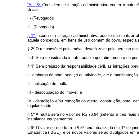
“Art. 6º
Considera-se infração administrativa contra o patr
União.
I - (Revogado);
II - (Revogado).
§ 1º
Incorre em infração administrativa aquele que realizar
aquela concedida, em bens de uso comum do povo, especiais ou
§ 2º O responsável pelo imóvel deverá zelar pelo seu uso em 
§ 3º Será considerado infrator aquele que, diretamente ou por
§ 4º Sem prejuízo da responsabilidade civil, as infrações pre
I - embargo de obra, serviço ou atividade, até a manifestaçã
II - aplicação de multa;
III - desocupação do imóvel; e
IV - demolição e/ou remoção do aterro, construção, obra, c
regularização.
§ 5º A multa será no valor de R$ 73,94 (setenta e três reai
instalados equipamentos.
§ 6º O valor de que trata o § 5º será atualizado em 1º de ja
Estatística (IBGE), e os novos valores serão divulgados em 