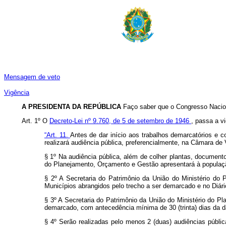
Mensagem de veto
Vigência
A PRESIDENTA DA REPÚBLICA
Faço saber que o Congresso Nacion
Art. 1º O
Decreto-Lei nº 9.760, de 5 de setembro de 1946
, passa a v
“Art. 11.
Antes de dar início aos trabalhos demarcatórios e c
realizará audiência pública, preferencialmente, na Câmara de
§ 1º Na audiência pública, além de colher plantas, document
do Planejamento, Orçamento e Gestão apresentará à populaçã
§ 2º A Secretaria do Patrimônio da União do Ministério do 
Municípios abrangidos pelo trecho a ser demarcado e no Diário
§ 3º A Secretaria do Patrimônio da União do Ministério do P
demarcado, com antecedência mínima de 30 (trinta) dias da da
§ 4º Serão realizadas pelo menos 2 (duas) audiências públi