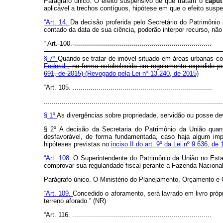
Parágrafo único. O efeito suspensivo de que tratam o
capu
aplicável a trechos contíguos, hipótese em que o efeito suspe
“Art. 14.
Da decisão proferida pelo Secretário do Patrimôni
contado da data de sua ciência, poderão interpor recurso, nã
“
Art. 100. .....................................................................
..........................................................................................
§ 7º
Quando se tratar de imóvel situado em áreas urbanas co
Federal
, na forma estabelecida em regulamento expedido pe
691, de 2015)
(Revogado pela Lei nº 13.240, de 2015)
“Art. 105. ......................................................................
..........................................................................................
§ 1º
As divergências sobre propriedade, servidão ou posse de
§ 2º A decisão da Secretaria do Patrimônio da União quant
desfavorável, de forma fundamentada, caso haja algum impe
hipóteses previstas no
inciso II do art. 9º da Lei nº 9.636, d
“Art. 108.
O Superintendente do Patrimônio da União no Estad
comprovar sua regularidade fiscal perante a Fazenda Nacional
Parágrafo único. O Ministério do Planejamento, Orçamento e 
“Art. 109.
Concedido o aforamento, será lavrado em livro próp
terreno aforado.” (NR)
“Art. 116. ......................................................................