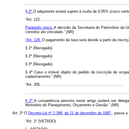
..........................................................................................
§ 2º
O adquirente estará sujeito à multa de 0,05% (cinco cent
“Art. 122. .....................................................................
Parágrafo único.
A decisão da Secretaria do Patrimônio da U
constitui ato vinculado.” (NR)
“Art. 128.
O pagamento da taxa será devido a partir da inscri
§ 1º (Revogado).
§ 2º (Revogado).
§ 3º (Revogado).
§ 4º Caso o imóvel objeto do pedido de inscrição de ocupa
cadastramento.” (NR)
“Art. 205. ......................................................................
..........................................................................................
§ 2º
A competência prevista neste artigo poderá ser dele
Ministério do Planejamento, Orçamento e Gestão.” (NR)
Art. 2º O
Decreto-Lei nº 2.398, de 21 de dezembro de 1987
, passa a
“Art. 1º (VETADO).