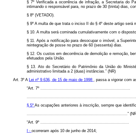
§ 7º Verificada a ocorrência de infração, a Secretaria do 
intimando o responsável para, no prazo de 30 (trinta) dias, c
§ 8º (VETADO).
§ 9º A multa de que trata o inciso II do § 4º deste artigo se
§ 10. A multa será cominada cumulativamente com o disposto
§ 11. Após a notificação para desocupar o imóvel, a Superint
reintegração de posse no prazo de 60 (sessenta) dias.
§ 12. Os custos em decorrência de demolição e remoção, bem 
efetuados pela União.
§ 13. Ato do Secretário do Patrimônio da União do Ministé
administrativo limitada a 2 (duas) instâncias.” (NR)
Art. 3º A
Lei nº 9.636, de 15 de maio de 1998
, passa a vigorar com a
“Art. 7º ..........................................................................
..........................................................................................
§ 5º
As ocupações anteriores à inscrição, sempre que identifi
...................................................................................” (N
“Art. 9º .........................................................................
I -
ocorreram após 10 de junho de 2014;