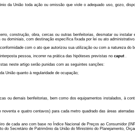
imônio da União toda ação ou omissão que viole o adequado uso, gozo, dis
 aterro, construção, obra, cercas ou outras benfeitorias, desmatar ou insta
 dominiais, com destinação específica fixada por lei ou ato administrativo
conformidade com o ato que autorizou sua utilização ou com a natureza do be
 interposta pessoa, incorrer na prática das hipóteses previstas no
caput
.
vistas neste artigo serão punidas com as seguintes sanções:
o da União quanto à regularidade de ocupação;
ercas ou demais benfeitorias, bem como dos equipamentos instalados, à co
s e noventa e quatro centavos) para cada metro quadrado das áreas aterrada
neiro de cada ano com base no Índice Nacional de Preços ao Consumidor (INP
ato do Secretário de Patrimônio da União do Ministério do Planejamento, Orç