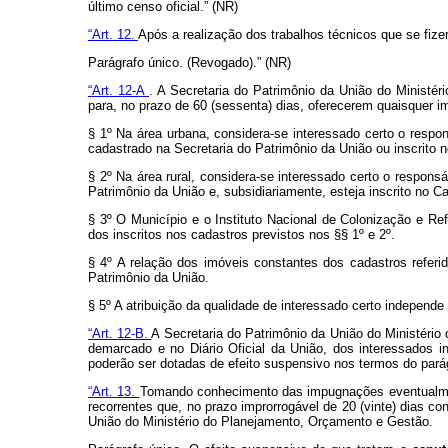
último censo oficial.” (NR)
“Art. 12.
Após a realização dos trabalhos técnicos que se fiz
Parágrafo único. (Revogado).” (NR)
“Art. 12-A
. A Secretaria do Patrimônio da União do Ministér
para, no prazo de 60 (sessenta) dias, oferecerem quaisquer 
§ 1º Na área urbana, considera-se interessado certo o respon
cadastrado na Secretaria do Patrimônio da União ou inscrito no
§ 2º Na área rural, considera-se interessado certo o responsá
Patrimônio da União e, subsidiariamente, esteja inscrito no Ca
§ 3º O Município e o Instituto Nacional de Colonização e Refo
dos inscritos nos cadastros previstos nos §§ 1º e 2º.
§ 4º A relação dos imóveis constantes dos cadastros referid
Patrimônio da União.
§ 5º A atribuição da qualidade de interessado certo independe 
“Art. 12-B.
A Secretaria do Patrimônio da União do Ministério 
demarcado e no Diário Oficial da União, dos interessados i
poderão ser dotadas de efeito suspensivo nos termos do pará
“Art. 13.
Tomando conhecimento das impugnações eventualment
recorrentes que, no prazo improrrogável de 20 (vinte) dias co
União do Ministério do Planejamento, Orçamento e Gestão.