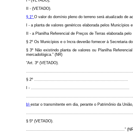
I - (VETADO);
II - (VETADO).
§ 1º
O valor do domínio pleno do terreno será atualizado de 
I - a planta de valores genéricos elaborada pelos Municípios e
II - a Planilha Referencial de Preços de Terras elaborada pelo
§ 2º Os Municípios e o Incra deverão fornecer à Secretaria d
§ 3º Não existindo planta de valores ou Planilha Referencia
mercadológica.” (NR)
“Art. 3º (VETADO).
..........................................................................................
§ 2º ...............................................................................
I - ...................................................................................
..........................................................................................
b)
estar o transmitente em dia, perante o Patrimônio da União,
..........................................................................................
§ 5º (VETADO).
...................................................................................” (N