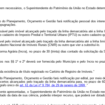
erem necessários, o Superintendente do Patrimônio da União no Estado determ
io do Planejamento, Orçamento e Gestão fará notificação pessoal dos inter
impugnações.
sável pelo imóvel alcançado pelo traçado da linha demarcatória até a linha l
 cadastro do Imposto Predial e Territorial Urbano (IPTU) ou outro cadastro que
vel pelo imóvel alcançado pelo traçado da linha demarcatória até a linha lim
dastro Nacional de Imóveis Rurais (CNIR) ou outro que vier a substituí-lo.
rma Agrária (Incra), no prazo de 30 (trinta) dias contado da solicitação da
os nos §§ 1º e 2º deverá ser fornecida pelo Município e pelo Incra no prazo
da existência de título registrado no Cartório de Registro de Imóveis.”
do Planejamento, Orçamento e Gestão fará notificação por edital, por meio de
ncertos alcançados pelo traçado da linha demarcatória para, no prazo de 
grafo único do
art. 61 da Lei nº 9.784, de 29 de janeiro de 1999
.”
e apresentadas, o Superintendente do Patrimônio da União no Estado reexa
ntado da data de sua ciência, poderão interpor recurso, que poderá ser dotado