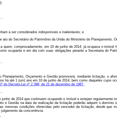
R)
...
nham a ser considerados indisponíveis e inalienáveis; e
nte ato do Secretário do Patrimônio da União do Ministério do Planejamento, 
 a quem, comprovadamente, em 10 de junho de 2014, já ocupava o imóvel há
to como ocupante e em dia com suas obrigações perante a Secretaria do Pat
...
 do Planejamento, Orçamento e Gestão promoverá, mediante licitação, o af
ados há até 1 (um) ano em 10 de junho de 2014, bem como daqueles cujos oc
 5º do Decreto-Lei nº 2.398, de 21 de dezembro de 1987
.
...
junho de 2014 que continuem ocupando o imóvel e estejam regularmente ins
 e Gestão na data da realização da licitação poderão adquirir o domínio úti
e nas mesmas condições oferecidas pelo vencedor da licitação, desde que 
o julgamento da concorrência.