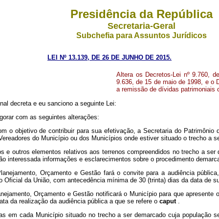
Presidência da República
Secretaria-Geral
Subchefia para Assuntos Jurídicos
LEI Nº 13.139, DE 26 DE JUNHO DE 2015.
Altera os Decretos-Lei nº 9.760, 
9.636, de 15 de maio de 1998, e o D
a remissão de dívidas patrimoniais 
al decreta e eu sanciono a seguinte Lei:
igorar com as seguintes alterações:
om o objetivo de contribuir para sua efetivação, a Secretaria do Patrimôni
 Vereadores do Município ou dos Municípios onde estiver situado o trecho a 
os e outros elementos relativos aos terrenos compreendidos no trecho a ser 
o interessada informações e esclarecimentos sobre o procedimento demarca
Planejamento, Orçamento e Gestão fará o convite para a audiência pública
 Oficial da União, com antecedência mínima de 30 (trinta) dias da data de su
lanejamento, Orçamento e Gestão notificará o Município para que apresente o
ta da realização da audiência pública a que se refere o
caput
.
cas em cada Município situado no trecho a ser demarcado cuja população se