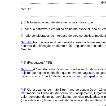
...................................................................................” (N
“Art. 12. ........................................................................
..........................................................................................
§ 3º
Não serão objeto de aforamento os imóveis que:
I - por sua natureza e em razão de norma especial, são ou ve
II - são considerados de interesse do serviço público, media
“Art. 13.
Na concessão do aforamento, será dada preferência
contrato de alienação do domínio útil, regularmente inscri
Gestão.
..........................................................................................
§ 5º
(Revogado).” (NR)
“Art. 15.
A Secretaria do Patrimônio da União do Ministério
sujeitas ao regime enfitêutico que estiverem vagos ou ocup
tratam os arts. 13 e 17 desta Lei e o
inciso I do
caput
do art.
..........................................................................................
§ 2º
Os ocupantes com até 1 (um) ano de ocupação em 10 de 
Patrimônio da União do Ministério do Planejamento, Orçamento
valor correspondente às benfeitorias por eles realizadas, 
(quarenta e oito) horas, contado da publicação do resultado d