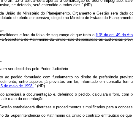
t
e o art. 12-B aplicar-se-á apenas à demarcação do trecho impugnado, sal
nsivo, se deferido, será estendido a todos eles.” (NR)
o da União do Ministério do Planejamento, Orçamento e Gestão será dado co
o dotado de efeito suspensivo, dirigido ao Ministro de Estado do Planejament
...
nsolidadas e fora da faixa de segurança de que trata o
§ 3º do art. 49 do At
la Secretaria do Patrimônio da União, são dispensadas as audiências previ
...
vem ser decididas pelo Poder Judiciário.
o ao pedido formulado com fundamento no direito de preferência previsto
dimento, entre aqueles já previstos em lei, informado em consulta formul
e 15 de maio de 1998
.” (NR)
o apreciará a documentação e, deferindo o pedido, calculará o foro, com b
 até o ato da contratação.
Gestão estabelecerá diretrizes e procedimentos simplificados para a conces
rio da Superintendência do Patrimônio da União o contrato enfitêutico de que