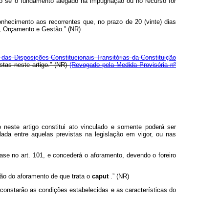
vo se o fundamento alegado na impugnação ou no recurso for
nhecimento aos recorrentes que, no prazo de 20 (vinte) dias
o, Orçamento e Gestão.” (NR)
o das Disposições Constitucionais Transitórias da Constituição
stas neste artigo.” (NR)
(Revogado pela Medida Provisória nº
 neste artigo constitui ato vinculado e somente poderá ser
ada entre aquelas previstas na legislação em vigor, ou nas
ase no art. 101, e concederá o aforamento, devendo o foreiro
são do aforamento de que trata o
caput
.” (NR)
 constarão as condições estabelecidas e as características do