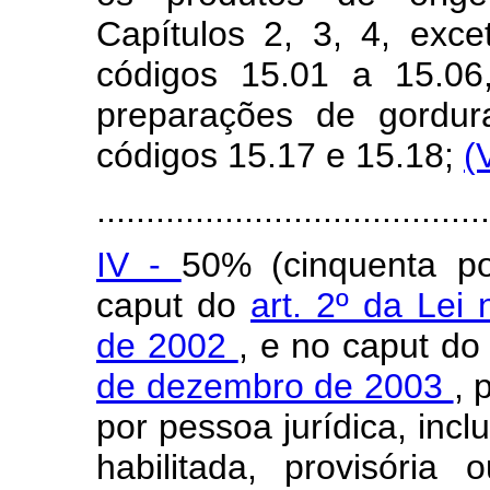
Capítulos 2, 3, 4, exce
códigos 15.01 a 15.06
preparações de gordur
códigos 15.17 e 15.18;
(
........................................
IV -
50% (cinquenta po
caput
do
art. 2º da Lei
de 2002
, e no
caput
d
de dezembro de 2003
, 
por pessoa jurídica, incl
habilitada, provisória 