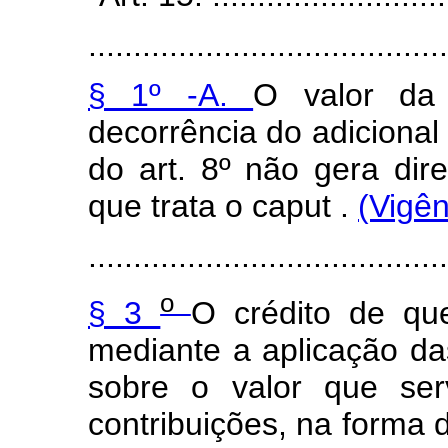
........................................
§ 1º -A.
O
valor da
decorrência do adicional 
do art. 8º não gera dir
que trata o
caput
.
(Vigên
........................................
o
§ 3
O crédito de qu
mediante a aplicação das
sobre o valor que ser
contribuições, na forma d