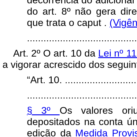
do art. 8º não gera dir
que trata o
caput
.
(Vigên
......................................
Art. 2º O art. 10 da
Lei nº 1
a vigorar acrescido dos seguin
“Art. 10. ...........................
........................................
§ 3º
Os valores oriu
depositados na conta ún
edição da
Medida Provis