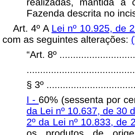
realizadas, mantida a 
Fazenda descrita no inciso
Art. 4º A
Lei nº 10.925, de 
com as seguintes alterações:
“Art. 8º .............................
........................................
§ 3º .................................
I -
60% (sessenta por ce
da Lei nº 10.637, de 30
2º da Lei nº 10.833, de
os produtos de orige