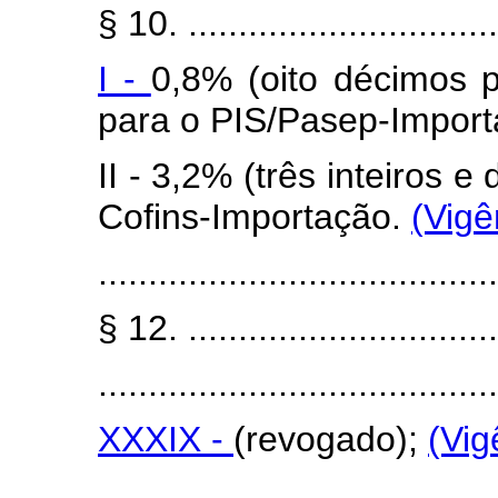
§ 10. ...............................
I -
0,8% (oito décimos p
para o PIS/Pasep-Impor
II - 3,2% (três inteiros 
Cofins-Importação.
(Vigê
........................................
§ 12. ................................
........................................
XXXIX -
(revogado);
(Vig
........................................