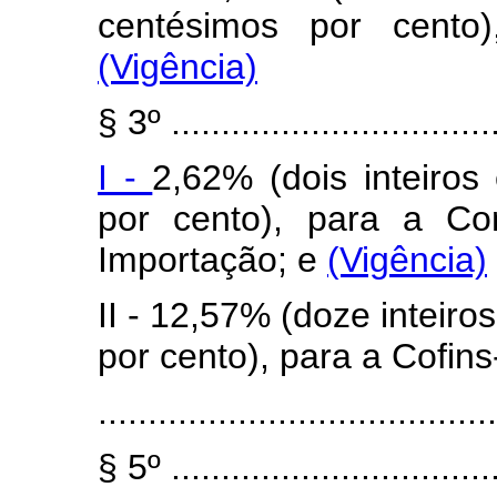
centésimos por cento)
(Vigência)
§ 3º .................................
I -
2,62% (dois inteiros
por cento), para a Co
Importação; e
(Vigência)
II - 12,57% (doze inteiro
por cento), para a Cofin
........................................
§ 5º .................................