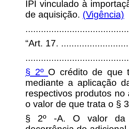
IPI vinculado à importaç
de aquisição.
(Vigência)
......................................
“Art. 17. ...........................
........................................
§ 2º
O crédito de que t
mediante a aplicação da
respectivos produtos no 
o valor de que trata o § 3
§ 2º -A. O
valor da
decorrência do adicional 