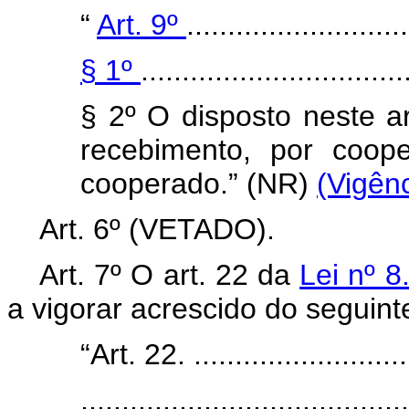
“
Art. 9º
...........................
§ 1º
................................
§ 2º O disposto neste a
recebimento, por coope
cooperado.” (NR)
(Vigênc
Art. 6º
(VETADO).
Art. 7º O art. 22 da
Lei nº 8
a vigorar acrescido do seguint
“Art. 22. ...........................
........................................