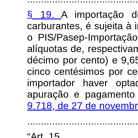
§ 19.
A importação de
carburantes, é sujeita à 
o PIS/Pasep-Importaçã
alíquotas de, respectiva
décimo por cento) e 9,6
cinco centésimos por c
importador haver opta
apuração e pagamento 
9.718, de 27 de novemb
......................................
“Art. 15. ...........................