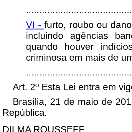
........................................
VI -
furto, roubo ou dano 
incluindo agências ban
quando houver indício
criminosa em mais de u
......................................
Art. 2º Esta Lei entra em vi
Brasília, 21 de maio de 20
República.
DILMA ROUSSEFF