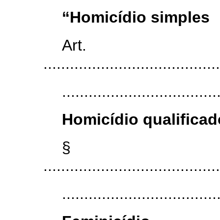
“Homicídio simples
Art
........................................
...................................
Homicídio qualificad
§
........................................
...................................