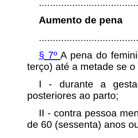
...................................
Aumento de pena
...................................
§ 7º
A pena do femin
terço) até a metade se o 
I - durante a gest
posteriores ao parto;
II - contra pessoa me
de 60 (sessenta) anos ou