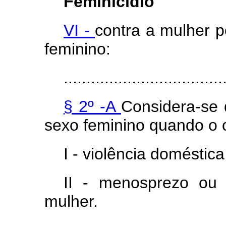
Feminicídio
VI -
contra a mulher 
feminino:
...................................
§ 2º -A
Considera-se 
sexo feminino quando o 
I - violência doméstica 
II - menosprezo ou 
mulher.