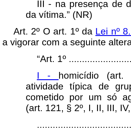
III - na presença de
da vítima.” (NR)
Art. 2º O art. 1º da
Lei nº 8
a vigorar com a seguinte alter
“Art. 1º .........................
I -
homicídio (art
atividade típica de gr
cometido por um só age
(art. 121, § 2º, I, II, III, IV
...................................