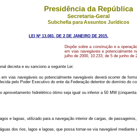
Presidência da República
Secretaria-Geral
Subchefia para Assuntos Jurídicos
LEI Nº 13.081, DE 2 DE JANEIRO DE 2015.
Dispõe sobre a construção e a operação 
em vias navegáveis e potencialmente na
julho de 2000, 10.233, de 5 de junho de 
al decreta e eu sanciono a seguinte Lei:
ca em vias navegáveis ou potencialmente navegáveis deverá ocorrer de forma
elecida pelo Poder Executivo do ente da Federação detentor do domínio do co
jo aproveitamento hidrelétrico ótimo seja igual ou inferior a 50 MW (cinquen
, lagos e lagoas, utilizado para a navegação interior de cargas, de passageir
s águas dos rios, lagos e lagoas, que possa tornar-se via navegável mediante