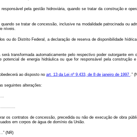
o responsável pela gestão hidroviária, quando se tratar da construção e oper
s, quando se tratar de concessão, inclusive na modalidade patrocinada ou ad
e níveis.
s ou do Distrito Federal, a declaração de reserva de disponibilidade hídric
ca será transformada automaticamente pelo respectivo poder outorgante em ou
potencial de energia hidráulica ou que for responsável pela construção e 
a obedecerá ao disposto no
art. 13 da Lei nº 9.433, de 8 de janeiro de 1997
.” (
as seguintes alterações:
....
.............
elebrar os contratos de concessão, precedida ou não de execução de obra púb
 situados em corpos de água de domínio da União.
.....” (NR)