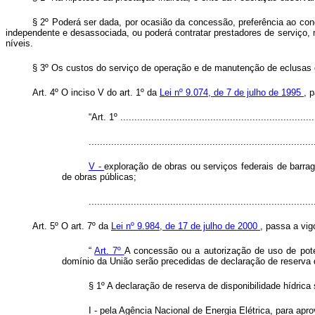
§ 2º Poderá ser dada, por ocasião da concessão, preferência ao conc
independente e desassociada, ou poderá contratar prestadores de serviço,
níveis.
§ 3º Os custos do serviço de operação e de manutenção de eclusas o
Art. 4º O inciso V do art. 1º da
Lei nº 9.074, de 7 de julho de 1995
, 
“Art. 1º .....................................................................
................................................................................
V -
exploração de obras ou serviços federais de barrag
de obras públicas;
..............................................................................
Art. 5º O art. 7º da
Lei nº 9.984, de 17 de julho de 2000
, passa a vig
“
Art. 7º
A concessão ou a autorização de uso de poten
domínio da União serão precedidas de declaração de reserva d
§ 1º A declaração de reserva de disponibilidade hídrica 
I - pela Agência Nacional de Energia Elétrica, para apr