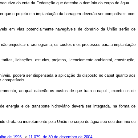
Executivo do ente da Federação que detenha o domínio do corpo de água.
ecer que o projeto e a implantação da barragem deverão ser compatíveis com
níveis em vias potencialmente navegáveis de domínio da União serão de
a não prejudicar o cronograma, os custos e os processos para a implantação
arifas, licitações, estudos, projetos, licenciamento ambiental, construção,
níveis, poderá ser dispensada a aplicação do disposto no
caput
quanto aos
m compatíveis.
arramento, ao qual caberão os custos de que trata o
caput
, exceto os de
de energia e de transporte hidroviário deverá ser integrada, na forma de
tado direta ou indiretamente pela União no corpo de água sob seu domínio ou
julho de 1995
, e
11.079, de 30 de dezembro de 2004
.