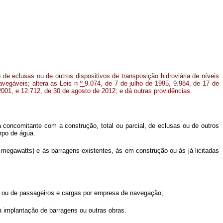
de eclusas ou de outros dispositivos de transposição hidroviária de níveis
vegáveis; altera as Leis n
º
9.074, de 7 de julho de 1995, 9.984, de 17 de
2001, e 12.712, de 30 de agosto de 2012; e dá outras providências.
 concomitante com a construção, total ou parcial, de eclusas ou de outros
rpo de água.
ta megawatts) e às barragens existentes, às em construção ou às já licitadas
os, ou de passageiros e cargas por empresa de navegação;
 a implantação de barragens ou outras obras.