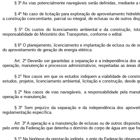
§ 3º As vias potencialmente navegáveis serão definidas, mediante a
§ 4º No caso de licitação para exploração de aproveitamento hidrelé
a construção concomitante, parcial ou integral, de eclusas ou de outros dis
§ 5º Os custos do licenciamento ambiental e da construção, tot
responsabilidade do Ministério dos Transportes, conforme o edital.
§ 6º O planejamento, licenciamento e implantação de eclusa ou de ou
do aproveitamento de geração de energia elétrica.
Art. 2º Deverão ser garantidas a separação e a independência dos ap
operação, manutenção e processos administrativos, respeitadas as áreas 
§ 1º Nos casos em que os estudos indiquem a viabilidade de constr
estudos, projetos, licenciamento ambiental, licitação e construção, desd
§ 2º Nos casos de vias navegáveis, a responsabilidade pela manu
operação e manutenção.
§ 3º Sem prejuízo da separação e da independência dos aprovei
regulamentação específica.
Art. 3º A operação e a manutenção de eclusas ou de outros dispositi
pelo ente da Federação que detenha o domínio do corpo de água em que fo
§ 1º Na hipótese da prestação indireta, o ente da Federação observa