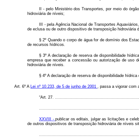
II - pelo Ministério dos Transportes, por meio do órgã
hidroviária de níveis;
III - pela Agência Nacional de Transportes Aquaviário
de eclusa ou de outro dispositivo de transposição hidroviária d
§ 2º Quando o corpo de água for de domínio dos Estado
de recursos hídricos.
§ 3º A declaração de reserva de disponibilidade hídri
empresa que receber a concessão ou autorização de uso de 
hidroviária de níveis.
§ 4º A declaração de reserva de disponibilidade hídric
Art. 6º A
Lei nº 10.233, de 5 de junho de 2001
, passa a vigorar com 
“Art. 27. ...................................................................
................................................................................
XXVIII -
publicar os editais, julgar as licitações e c
de outros dispositivos de transposição hidroviária de níveis
..............................................................................