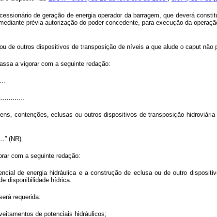
essionário de geração de energia operador da barragem, que deverá constitui
 mediante prévia autorização do poder concedente, para execução da operaçã
u de outros dispositivos de transposição de níveis a que alude o
caput
não 
passa a vigorar com a seguinte redação:
...
.............
ens, contenções, eclusas ou outros dispositivos de transposição hidroviária
.....” (NR)
orar com a seguinte redação:
cial de energia hidráulica e a construção de eclusa ou de outro dispositi
e disponibilidade hídrica.
será requerida:
oveitamentos de potenciais hidráulicos;