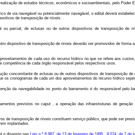
 realização de estudos técnicos, econômicos e socioambientais, pelo Poder 
trico de via navegável ou potencialmente navegável, o edital deverá estabel
positivos de transposição de níveis.
al ou parcial, de eclusas ou de outros dispositivos de transposição de 
tro dispositivo de transposição de níveis deverão ser promovidos de forma 
roveitamentos de cada uso do recurso hídrico no que se refere aos custos, t
de competência de cada órgão responsável pelos respectivos usos.
ução concomitante de eclusas ou de outros dispositivos de transposição de 
e que os cronogramas de cada um dos aproveitamentos do recurso hídrico seja
tenção da navegabilidade no ponto do barramento é do responsável pelo b
tamentos previstos no
caput
, a operação das infraestruturas de geração 
vos de transposição de níveis constituem serviço público, que pode ser pres
rem implantados.
rá o disposto nas
Leis n
º
8.987, de 13 de fevereiro de 1995
,
9.074, de 7 de 