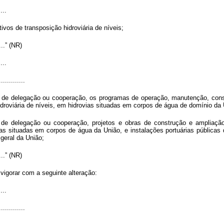
....
ivos de transposição hidroviária de níveis;
.....” (NR)
....
.............
s de delegação ou cooperação, os programas de operação, manutenção, conse
idroviária de níveis, em hidrovias situadas em corpos de água de domínio da 
 de delegação ou cooperação, projetos e obras de construção e ampliação 
ovias situadas em corpos de água da União, e instalações portuárias pública
geral da União;
.....” (NR)
 vigorar com a seguinte alteração:
....
.............