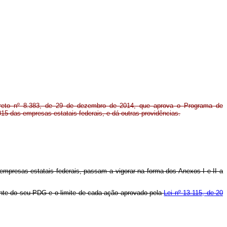
creto nº 8.383, de 29 de dezembro de 2014, que aprova o Programa de
15 das empresas estatais federais, e dá outras providências.
mpresas estatais federais, passam a vigorar na forma dos Anexos I e II a
tante do seu PDG e o limite de cada ação aprovado pela
Lei nº
13.115, de 20