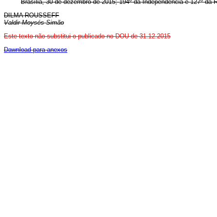
Brasília, 30 de dezembro de 2015; 194º da Independência e 127º da R
DILMA ROUSSEFF
Valdir Moysés Simão
Este texto não substitui o publicado no DOU de 31.12.2015
Dawnload para anexos