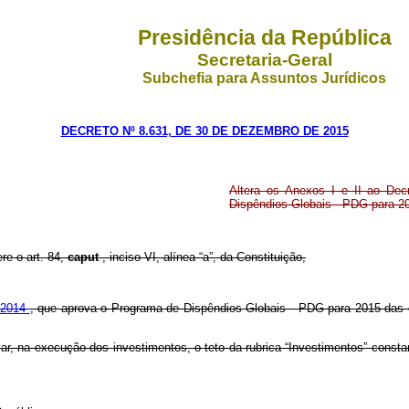
Presidência da República
Secretaria-Geral
Subchefia para Assuntos Jurídicos
DECRETO Nº 8.631, DE 30 DE DEZEMBRO DE 2015
Altera os Anexos I e II ao De
Dispêndios Globais - PDG para 20
ere o art. 84,
caput
, inciso VI, alínea “a”, da Constituição,
e 2014
, que aprova o Programa de Dispêndios Globais - PDG para 2015 das e
rvar, na execução dos investimentos, o teto da rubrica “Investimentos” cons