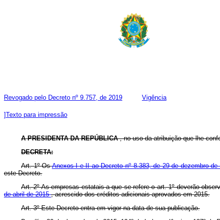
Revogado pelo Decreto nº 9.757, de 2019
Vigência
]Texto para impressão
A PRESIDENTA DA REPÚBLICA
, no uso da atribuição que lhe conf
DECRETA:
Art. 1º Os
Anexos I e II ao Decreto nº 8.383, de 29 de dezembro d
este Decreto.
Art. 2º As empresas estatais a que se refere o art. 1º deverão obse
de abril de 2015
, acrescido dos créditos adicionais aprovados em 2015.
Art. 3º Este Decreto entra em vigor na data de sua publicação.