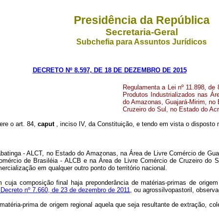
Presidência da República
Secretaria-Geral
Subchefia para Assuntos Jurídicos
DECRETO Nº 8.597, DE 18 DE DEZEMBRO DE 2015
Regulamenta a Lei nº 11.898, de 
Produtos Industrializados nas Ár
do Amazonas, Guajará-Mirim, no 
Cruzeiro do Sul, no Estado do Acr
ere o art. 84,
caput
, inciso IV, da Constituição, e tendo em vista o disposto
 Tabatinga - ALCT, no Estado do Amazonas, na Área de Livre Comércio de Gu
ércio de Brasiléia - ALCB e na Área de Livre Comércio de Cruzeiro do Su
ercialização em qualquer outro ponto do território nacional.
 cuja composição final haja preponderância de matérias-primas de origem 
o Decreto nº 7.660, de 23 de dezembro de 2011
, ou agrossilvopastoril, observ
 matéria-prima de origem regional aquela que seja resultante de extração, co