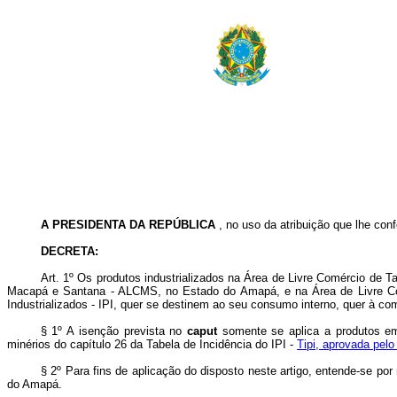
A PRESIDENTA DA REPÚBLICA
, no uso da atribuição que lhe conf
DECRETA:
Art. 1º Os produtos industrializados na Área de Livre Comércio de
Macapá e Santana - ALCMS, no Estado do Amapá, e na Área de Livre Com
Industrializados - IPI, quer se destinem ao seu consumo interno, quer à com
§ 1º A isenção prevista no
caput
somente se aplica a produtos em
minérios do capítulo 26 da Tabela de Incidência do IPI -
Tipi, aprovada pel
§ 2º Para fins de aplicação do disposto neste artigo, entende-se por
do Amapá.