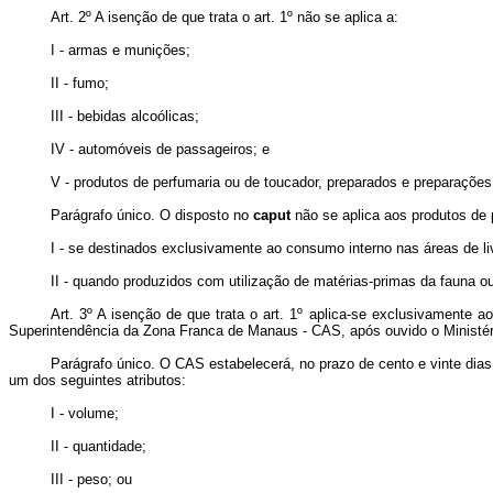
Art. 2º A isenção de que trata o art. 1º não se aplica a:
I - armas e munições;
II - fumo;
III - bebidas alcoólicas;
IV - automóveis de passageiros; e
V - produtos de perfumaria ou de toucador, preparados e preparaçõe
Parágrafo único. O disposto no
caput
não se aplica aos produtos de 
I - se destinados exclusivamente ao consumo interno nas áreas de livr
II - quando produzidos com utilização de matérias-primas da fauna ou
Art. 3º A isenção de que trata o art. 1º aplica-se exclusivamente 
Superintendência da Zona Franca de Manaus - CAS, após ouvido o Ministéri
Parágrafo único. O CAS estabelecerá, no prazo de cento e vinte dias,
um dos seguintes atributos:
I - volume;
II - quantidade;
III - peso; ou