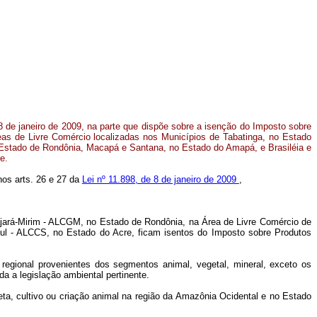
8 de janeiro de 2009, na parte que dispõe sobre a isenção do Imposto sobre
eas de Livre Comércio localizadas nos Municípios de Tabatinga, no Estado
Estado de Rondônia, Macapá e Santana, no Estado do Amapá, e Brasiléia e
e.
 nos arts. 26 e 27 da
Lei nº 11.898, de 8 de janeiro de 2009
,
ajará-Mirim - ALCGM, no Estado de Rondônia, na Área de Livre Comércio de
l - ALCCS, no Estado do Acre, ficam isentos do Imposto sobre Produtos
regional provenientes dos segmentos animal, vegetal, mineral, exceto os
ada a legislação ambiental pertinente.
leta, cultivo ou criação animal na região da Amazônia Ocidental e no Estado