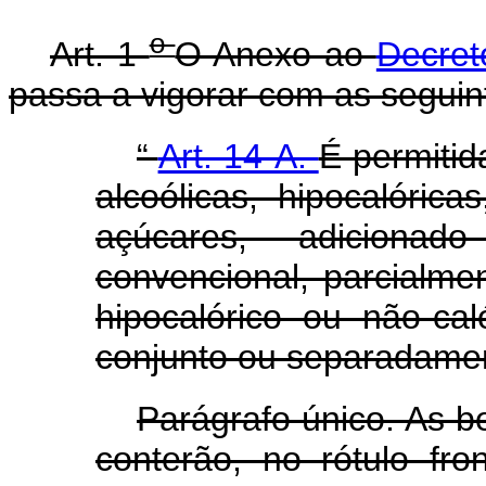
o
Art. 1
O Anexo ao
Decret
passa a vigorar com as seguin
“
Art. 14-A.
É permitid
alcoólicas, hipocalóri
açúcares, adiciona
convencional, parcialmen
hipocalórico ou não-caló
conjunto ou separadame
Parágrafo único. As b
conterão, no rótulo fro