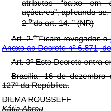
atributos “baixo em 
açúcares”, aplicando-se,
o
2
do art. 14.
” (NR)
o
Art. 2
Ficam revogados o
Anexo ao Decreto nº 6.871, d
Art. 3º Este Decreto entra 
Brasília, 16 de dezembro
127º da República.
DILMA ROUSSEFF
Kátia Abreu