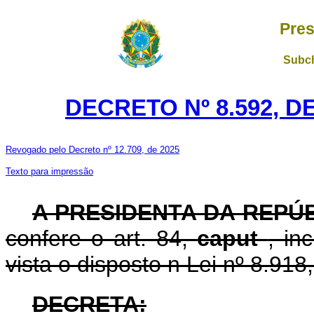
Pres
Subch
DECRETO Nº 8.592, D
Revogado pelo Decreto nº 12.709, de 2025
Texto para impressão
A PRESIDENTA DA REPÚ
confere o art. 84,
caput
, in
vista o disposto n Lei nº 8.918
DECRETA: