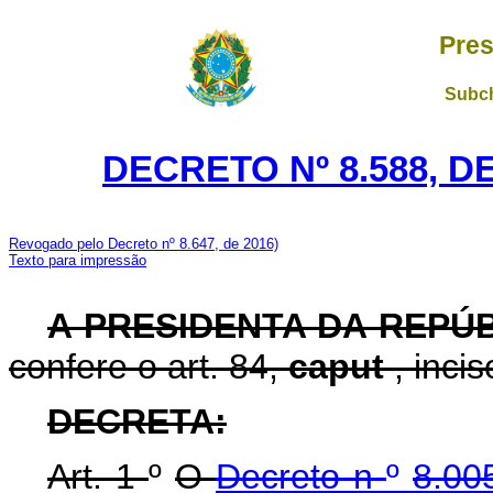
Pres
Subch
DECRETO Nº 8.588, D
Revogado pelo Decreto nº 8.647, de 2016)
Texto para impressão
A PRESIDENTA DA REPÚ
confere o art. 84,
caput
, inci
DECRETA:
Art. 1
º
O
Decreto n
º
8.00