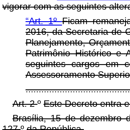
vigorar com as seguintes alter
“Art. 1º
Ficam remanej
2016, da Secretaria de G
Planejamento, Orçamento
Patrimônio Histórico e 
seguintes cargos em c
Assessoramento Superio
......................................
Art. 2
º
Este Decreto entra e
Brasília, 15 de dezembro
127
º
da República.