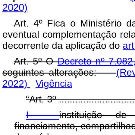
2020)
Art. 4º Fica o Ministério
eventual complementação rela
decorrente da aplicação do
ar
Art. 5º O
Decreto nº 7.08
seguintes alterações:
(Re
2022)
Vigência
“Art. 3º .............................
I -
instituição d
financiamento, compartilha