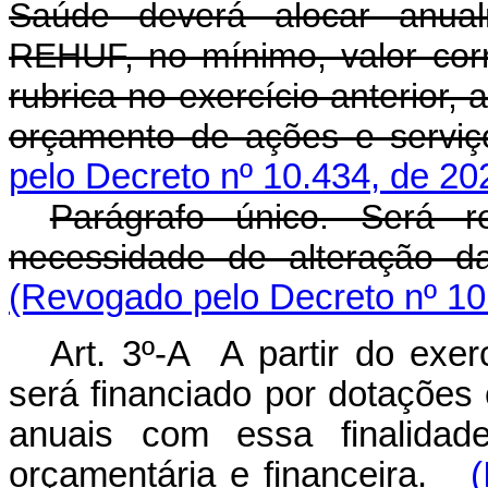
Saúde deverá alocar anual
REHUF, no mínimo, valor co
rubrica no exercício anterior,
orçamento de ações e serviç
pelo Decreto nº 10.434, de 20
Parágrafo único. Será r
necessidade de alteração d
(Revogado pelo Decreto nº 10
Art. 3º-A A partir do exe
será financiado por dotações
anuais com essa finalidade
orçamentária e financeira.
(