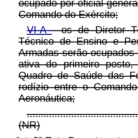
ocupado por oficial-genera
Comando do Exército;
VI-A
- os de Diretor 
Técnico de Ensino e Pes
Armadas serão ocupados p
ativa do primeiro posto
Quadro de Saúde das Fo
rodízio entre o Comand
Aeronáutica;
........................................
(NR)