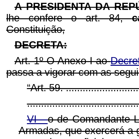
A
PRESIDENTA DA REP
lhe confere o art. 84,
c
Constituição,
DECRETA:
Art. 1º O Anexo I ao
Decret
passa a vigorar com as segui
“Art. 59. ............................
........................................
VI -
o de Comandante Lo
Armadas, que exercerá a g