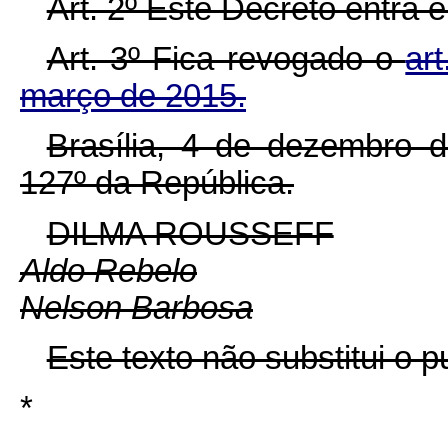
Art. 2º Este Decreto entra 
Art. 3º Fica revogado o
ar
março de 2015.
Brasília, 4 de dezembro 
127º da República.
DILMA ROUSSEFF
Aldo Rebelo
Nelson Barbosa
Este texto não substitui o
*