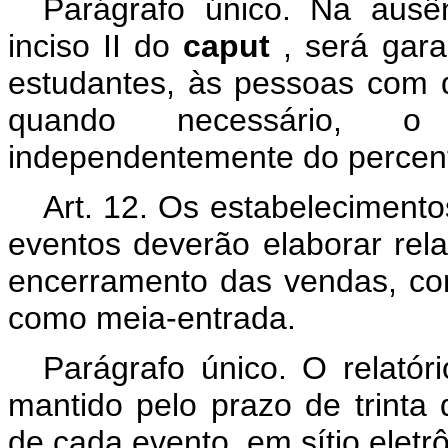
Parágrafo único. Na ausê
inciso II do
caput
, será gar
estudantes, às pessoas com 
quando necessário, o 
independentemente do percent
Art. 12. Os estabelecimento
eventos deverão elaborar rel
encerramento das vendas, co
como meia-entrada.
Parágrafo único. O relatór
mantido pelo prazo de trinta 
de cada evento, em sítio eletr