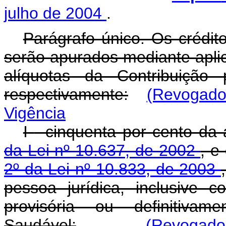
julho de 2004
.
Parágrafo único. Os crédi
serão apurados mediante apli
alíquotas da Contribuição
respectivamente:
(Revogado 
Vigência
I
- cinquenta por cento da 
da Lei nº 10.637, de 2002
, e
2º da Lei nº 10.833, de 2003
pessoa jurídica, inclusive co
provisória ou definitiva
Saudável;
(Revogado 