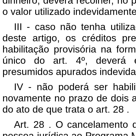
dinheiro, deverá recolher, no p
o valor utilizado indevidament
III - caso não tenha utiliz
deste artigo, os créditos p
habilitação provisória na for
único do art. 4º, deverá 
presumidos apurados indevida
IV
- não poderá ser habili
novamente no prazo de dois a
do ato de que trata o art.
28
.
Art.
28
. O cancelamento de
pessoa jurídica ao Programa M