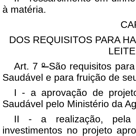
à matéria.
CAP
DOS REQUISITOS PARA H
LEIT
Art.
7
º
São requisitos para
Saudável e para fruição de seu
I - a aprovação de proje
Saudável
pelo Ministério da A
II - a realização, pela
investimentos no projeto ap