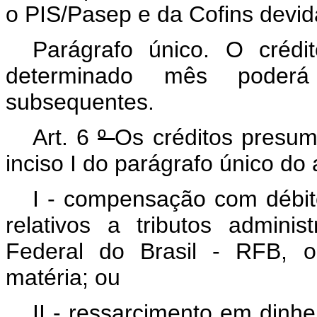
o PIS/Pasep e da Cofins devi
Parágrafo único. O créd
determinado mês poder
subsequentes.
Art.
6
º
Os créditos presum
inciso
I
do parágrafo único do 
I
- compensação com débito
relativos a tributos admini
Federal do Brasil - RFB, o
matéria; ou
II
- ressarcimento em dinhei