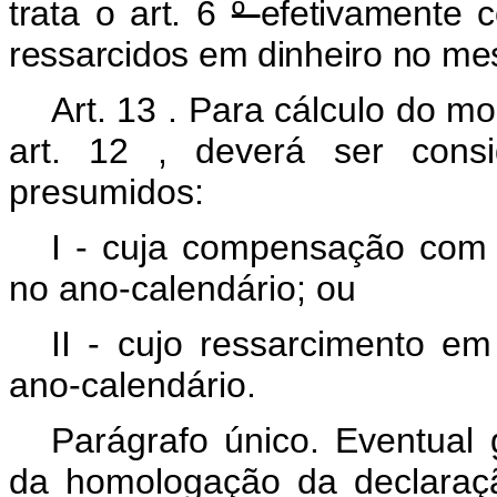
trata o art.
6
º
efetivamente 
ressarcidos em dinheiro no me
Art.
13
. Para cálculo do mo
art.
12
, deverá ser consi
presumidos:
I
- cuja compensação com o
no ano-calendário; ou
II
- cujo ressarcimento em
ano-calendário.
Parágrafo único. Eventual
da homologação da declaraç