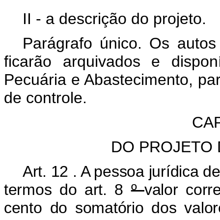
II - a descrição do projeto.
Parágrafo único. Os autos
ficarão arquivados e disponí
Pecuária e Abastecimento, par
de controle.
CAP
DO PROJETO 
Art.
12
. A pessoa jurídica d
termos do art.
8
º
valor cor
cento do somatório dos valo