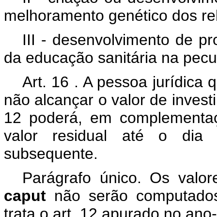
melhoramento genético dos reb
III -
desenvolvimento de pr
da educação sanitária na pecu
Art.
16
. A pessoa jurídica
não alcançar o valor de invest
12
poderá, em complementaçã
valor residual até o dia
subsequente.
Parágrafo único. Os valor
caput
não serão computados
trata o art.
12
apurado no ano-