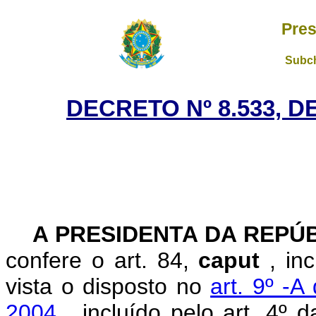
Pres
Subch
DECRETO Nº 8.533, D
A PRESIDENTA DA REPÚ
confere o art. 84,
caput
, in
vista o disposto no
art. 9º -A
2004
, incluído pelo art. 4º