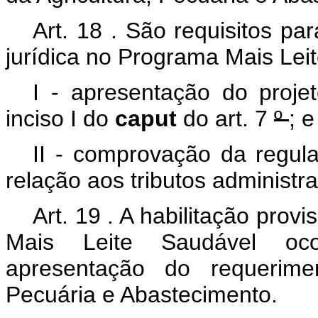
Art.
18
. São requisitos par
jurídica no Programa Mais Lei
I
- apresentação do proje
inciso I do
caput
do art.
7
º
; e
II
- comprovação da regular
relação aos tributos administr
Art.
19
. A habilitação prov
Mais Leite Saudável oc
apresentação do requeri
Pecuária e Abastecimento.