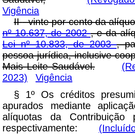
Vigência
II
- vinte por cento da alíqu
nº 10.637, de 2002
, e da alí
Lei nº 10.833, de 2003
, p
pessoa jurídica, inclusive coo
Mais Leite Saudável.
(R
2023)
Vigência
§ 1º Os créditos presu
apurados mediante aplicaçã
alíquotas da Contribuição
respectivamente:
(Incluíd