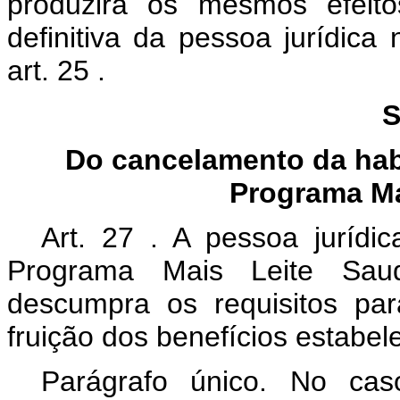
produzirá os mesmos efeito
definitiva da pessoa jurídic
art.
25
.
S
Do cancelamento da habi
Programa Ma
Art.
27
. A pessoa jurídic
Programa Mais Leite Saud
descumpra os requisitos pa
fruição dos benefícios estabe
Parágrafo único. No cas